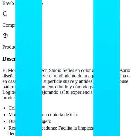
Envío a todo México
Compra protegida
Producto original
Descripción
El Mouse Pad Logitech Studio Series en color azul es un accesorio
diseñado para optimizar el rendimiento de tu equipo en la oficina o
en casa. Gracias a su superficie suave y antideslizante, este mouse
pad ofrece un deslizamiento fluido y cómodo para tu mouse
Logitech favorito, mejorando así tu experiencia de uso y
productividad.
Color: Azul
Material: Goma con cubierta de tela
Diseño: Plano y ligero
Resistente a salpicaduras: Facilita la limpieza de líquidos
derramados