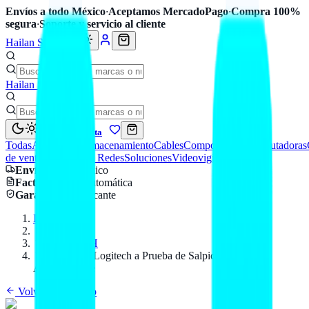
Envíos a todo México
·
Aceptamos MercadoPago
·
Compra 100%
segura
·
Soporte y servicio al cliente
Hailan Store
Hailan Store
Mi cuenta
Todas
Accesorios
Almacenamiento
Cables
Componentes
Computadoras
de venta
Seguridad y Redes
Soluciones
Videovigilancia
Envío
a todo México
Factura CFDI
automática
Garantía
de fabricante
Inicio
Catálogo
LOGITECH
Mouse Pad Logitech a Prueba de Salpicaduras
Antideslizante
Volver al catálogo