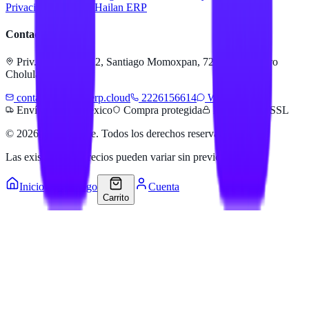
Privacidad
Servicios Hailan ERP
Contacto
Priv. Alejandra 512, Santiago Momoxpan, 72775 San Pedro
Cholula, Pue.
contacto@hailanerp.cloud
2226156614
WhatsApp
Envíos a todo México
Compra protegida
Pago seguro SSL
©
2026
Hailan Store
. Todos los derechos reservados.
Las existencias y precios pueden variar sin previo aviso.
Inicio
Catálogo
Cuenta
Carrito