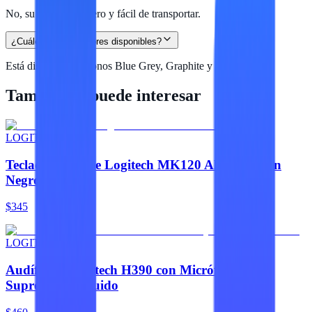
No, su diseño es ligero y fácil de transportar.
¿Cuáles son los colores disponibles?
Está disponible en tonos Blue Grey, Graphite y Dark Rose.
También te puede interesar
LOGITECH
Teclado y Mouse Logitech MK120 Alámbrico en
Negro
$345
LOGITECH
Audífonos Logitech H390 con Micrófono y
Supresión de Ruido