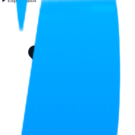
Empaquetado
4