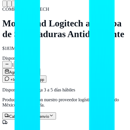
CÓMPUTO
LOGITECH
Mouse Pad Logitech a Prueba
de Salpicaduras Antideslizante
$183
MXN
Disponible
1
Agregar al carrito
+Info por WhatsApp
Disponible — entrega 3 a 5 días hábiles
Producto en stock con nuestro proveedor logístico. Llega a todo
México por paquetería.
Calcular costo de envío