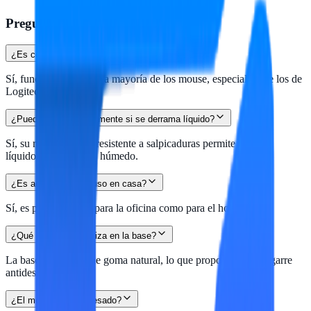
Preguntas frecuentes
¿Es compatible con cualquier mouse?
Sí, funciona bien con la mayoría de los mouse, especialmente los de
Logitech.
¿Puedo limpiarlo fácilmente si se derrama líquido?
Sí, su recubrimiento resistente a salpicaduras permite limpiar
líquidos con un paño húmedo.
¿Es adecuado para uso en casa?
Sí, es perfecto tanto para la oficina como para el hogar.
¿Qué material se utiliza en la base?
La base está hecha de goma natural, lo que proporciona un agarre
antideslizante.
¿El mouse pad es pesado?