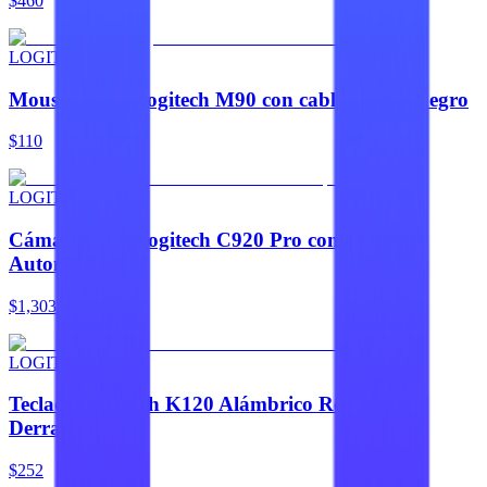
$460
LOGITECH
Mouse óptico Logitech M90 con cable USB-A negro
$110
LOGITECH
Cámara Web Logitech C920 Pro con Enfoque
Automático
$1,303
LOGITECH
Teclado Logitech K120 Alámbrico Resistente a
Derrames
$252