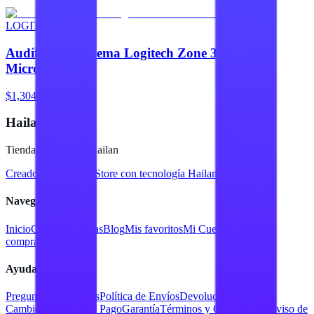
LOGITECH
Audífonos Diadema Logitech Zone 300 con
Micrófono
$1,304
Hailan Store
Tienda en línea de Hailan
Creado para
Hailan Store
con tecnología Hailan ERP
Navegación
Inicio
Catálogo
Marcas
Blog
Mis favoritos
Mi Cuenta
Facturar
compra
Contacto
Ayuda
Preguntas Frecuentes
Política de Envíos
Devoluciones y
Cambios
Métodos de Pago
Garantía
Términos y Condiciones
Aviso de