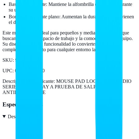
Base antideslizante: Mantiene la alfombrilla en su lugar durante
su uso
Bordes de pespunte plano: Aumentan la durabilidad y previenen
el deshilachado
Este mouse pad es ideal para pequeños y medianos negocios que
buscan mejorar su espacio de trabajo y la comodidad de su equipo.
Su diseño elegante y funcionalidad lo convierten en un
complemento perfecto para cualquier entorno laboral.
SKU:
956-000038
UPC
:
097855169440
Descripción del fabricante:
MOUSE PAD LOGITECH STUDIO
SERIES BLUE GRAY A PRUEBA DE SALPICADURAS
ANTIDESLIZANTE
Especificaciones
Desempeño
1