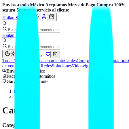
Envíos a todo México
·
Aceptamos MercadoPago
·
Compra 100%
segura
·
Soporte y servicio al cliente
Hailan Store
Hailan Store
Mi cuenta
Todas
Accesorios
Almacenamiento
Cables
Componentes
Computadoras
de venta
Seguridad y Redes
Soluciones
Videovigilancia
Envío
a todo México
Factura CFDI
automática
Garantía
de fabricante
Inicio
Catálogo
Catálogo
Categorías