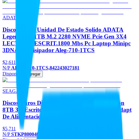
ADATA
Discos Duros Unidad De Estado Solido ADATA
Legend 710 1TB M.2 2280 NVME Pcie Gen 3X4
LECT.2400 ESCRIT.1800 Mbs Pc Laptop Minipc
3DNAND Disipador Aleg-710-1TCS
$2,611
N/P
ALEG-710-1TCS,842243027181
Disponible
Agregar
SEAGATE
Discos Duros Disco Duro SEAGATE Expansion
8TB 3.5 Escritorio USB 3.0 Negro Win Mac Adapt
De Alimentacion
$5,711
N/P
STKP8000400