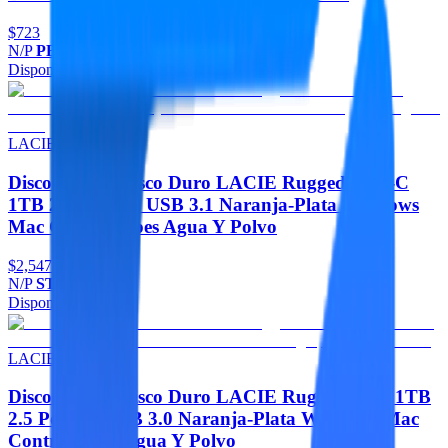
$723
N/P
PBE240GS25SSDR
Disponible
Agregar
LACIE
Discos Duros Disco Duro LACIE Rugged USB-C
1TB 2.5 Portatil USB 3.1 Naranja-Plata Windows
Mac Contragolpes Agua Y Polvo
$2,547
N/P
STFR1000800
Disponible
Agregar
LACIE
Discos Duros Disco Duro LACIE Rugged Mini 1TB
2.5 Portatil USB 3.0 Naranja-Plata Windows Mac
Contragolpes Agua Y Polvo