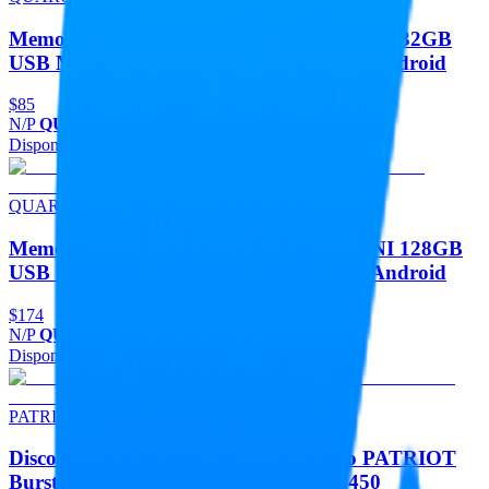
Memorias Memoria Flash USB QUARONI 32GB
USB Metalica USB 2.0 Compatible Con Android
$85
N/P
QUM32Z
Disponible
Agregar
QUARONI
Memorias Memoria Flash USB QUARONI 128GB
USB Metalica USB 2.0 Compatible Con Android
$174
N/P
QUM128Z
Disponible
Agregar
PATRIOT
Discos Duros Unidad De Estado Solido PATRIOT
Burst Elite 240GB 2.5 SATA 3 LECT.450