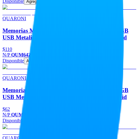
Disponible
Agregar
QUARONI
Memorias Memoria Flash USB QUARONI 64GB
USB Metalica USB 2.0 Compatible Con Android
$110
N/P
QUM64Z
Disponible
Agregar
QUARONI
Memorias Memoria Flash USB QUARONI 16GB
USB Metalica USB 2.0 Compatible Con Android
$62
N/P
QUM16Z
Disponible
Agregar
QUARONI