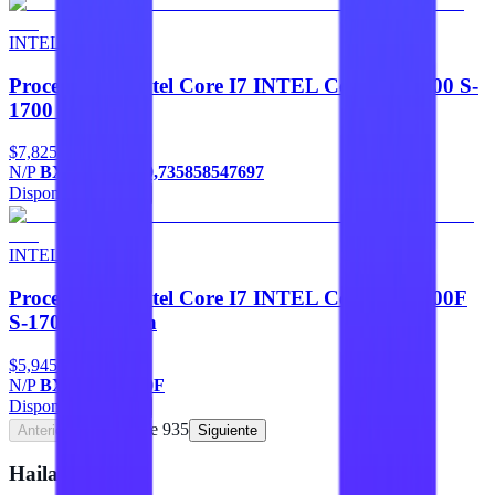
INTEL
Procesadores Intel Core I7 INTEL Core I7-14700 S-
1700 14A Gen
$7,825
N/P
BX8071514700,735858547697
Disponible
Agregar
INTEL
Procesadores Intel Core I7 INTEL Core I7-12700F
S-1700 12A Gen
$5,945
N/P
BX8071512700F
Disponible
Agregar
Página
1
de
935
Anterior
Siguiente
Hailan Store