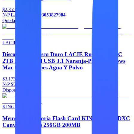
$2,355
N/P
LAC301558,093053827984
Quedan 5
Agregar
LACIE
Discos Duros Disco Duro LACIE Rugged USB-C
2TB 2.5 Portatil USB 3.1 Naranja-Plata Windows
Mac Contragolpes Agua Y Polvo
$3,173
N/P
STFR2000800
Disponible
Agregar
KINGSTON
Memorias Memoria Flash Card KINGSTON SDXC
Canvas Go Plus 256GB 200MB