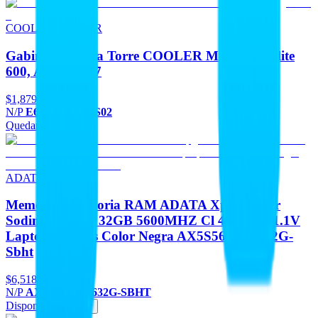
COOLER MASTER
Gabinetes Media Torre COOLER MASTER Elite
600, Argb Fan 7
$1,879
N/P
E600-WGNN-S02
Quedan 2
Agregar
ADATA
Memorias Memoria RAM ADATA Xpg Hunter
Sodimm DDR5 32GB 5600MHZ Cl 46-45-45 1.1V
Laptop Gamers Color Negra AX5S5600C4632G-
Sbht
$6,518
N/P
AX5S5600C4632G-SBHT
Disponible
Agregar