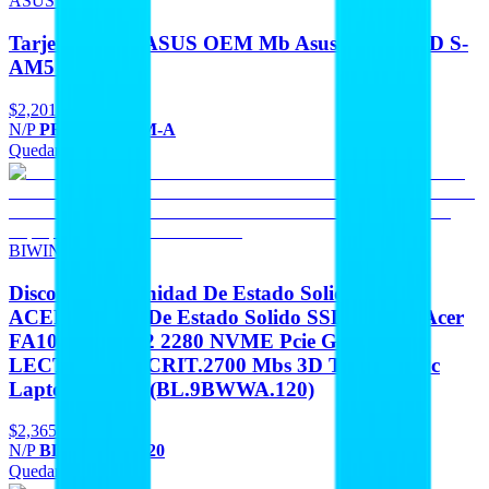
ASUS OEM
Tarjeta Madre ASUS OEM Mb Asus B840 AMD S-
AM5 9A Gen
$2,201
N/P
PRIME B840M-A
Quedan 5
Agregar
BIWIN ACER
Discos Duros Unidad De Estado Solido BIWIN
ACER Unidad De Estado Solido SSD Interno Acer
FA100 1TB M.2 2280 NVME Pcie Gen 3X4
LECT.3300 ESCRIT.2700 Mbs 3D Tlc Nand Pc
Laptop Minipc (BL.9BWWA.120)
$2,365
N/P
BL.9BWWA.120
Quedan 3
Agregar