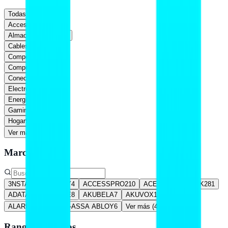
Todas
Accesorios
1,983
Almacenamiento
169
Cables
885
Componentes
525
Computadoras
350
Conectividad
615
Electrónica
861
Energía
703
Gaming
375
Hogar
93
Ver más (
5
)
Marca
3NSTAR
32
ABLOY
4
ACCESSPRO
210
ACER
24
ACTECK
281
ADATA
281
AFORE
8
AKUBELA
7
AKUVOX
13
ALARM CONTROLS-ASSA ABLOY
6
Ver más (
461
)
Rango de precios