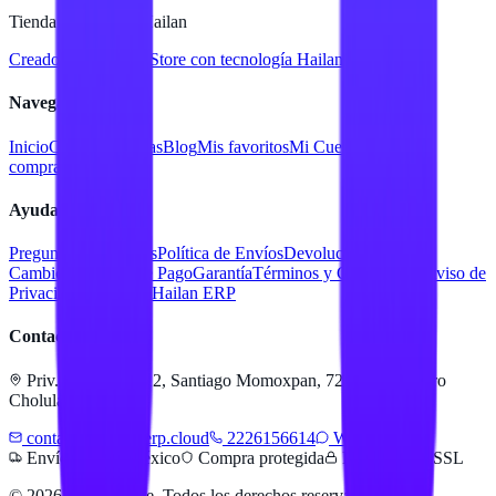
Tienda en línea de Hailan
Creado para
Hailan Store
con tecnología Hailan ERP
Navegación
Inicio
Catálogo
Marcas
Blog
Mis favoritos
Mi Cuenta
Facturar
compra
Contacto
Ayuda
Preguntas Frecuentes
Política de Envíos
Devoluciones y
Cambios
Métodos de Pago
Garantía
Términos y Condiciones
Aviso de
Privacidad
Servicios Hailan ERP
Contacto
Priv. Alejandra 512, Santiago Momoxpan, 72775 San Pedro
Cholula, Pue.
contacto@hailanerp.cloud
2226156614
WhatsApp
Envíos a todo México
Compra protegida
Pago seguro SSL
©
2026
Hailan Store
. Todos los derechos reservados.