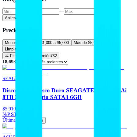
—
Aplicar precio
Precios
Menos de $1,000
$1,000 a $5,000
Más de $5,000
Limpiar filtros
Filtros
En promoción
732
18,693
resultado
s
SEAGATE
Discos Duros Disco Duro SEAGATE Skyhawk Ai
8TB 3.5 Escritorio SATA3 6GB
$5,910
N/P
ST8000VE001
Última pieza
Agregar