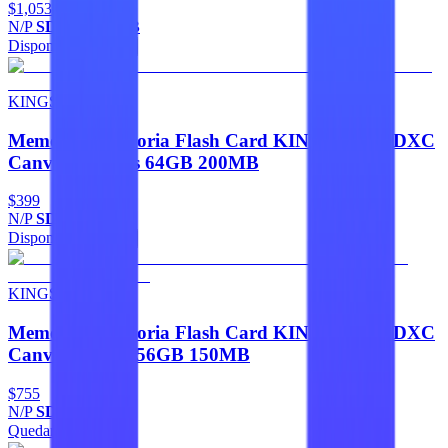
$1,053
N/P
SDCG4/256GB
Disponible
Agregar
KINGSTON
Memorias Memoria Flash Card KINGSTON SDXC
Canvas Go Plus 64GB 200MB
$399
N/P
SDG4/64GB
Disponible
Agregar
KINGSTON
Memorias Memoria Flash Card KINGSTON SDXC
Canvas Select 256GB 150MB
$755
N/P
SDS3/256GB
Quedan 2
Agregar