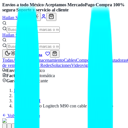
Envíos a todo México
·
Aceptamos MercadoPago
·
Compra 100%
segura
·
Soporte y servicio al cliente
Hailan Store
Hailan Store
Mi cuenta
Todas
Accesorios
Almacenamiento
Cables
Componentes
Computadoras
de venta
Seguridad y Redes
Soluciones
Videovigilancia
Envío
a todo México
Factura CFDI
automática
Garantía
de fabricante
Inicio
Catálogo
LOGITECH
Mouse óptico Logitech M90 con cable USB-A negro
Volver al catálogo