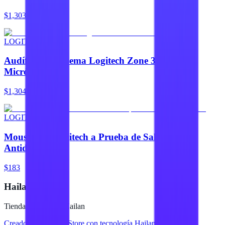
$1,303
LOGITECH
Audífonos Diadema Logitech Zone 300 con
Micrófono
$1,304
LOGITECH
Mouse Pad Logitech a Prueba de Salpicaduras
Antideslizante
$183
Hailan Store
Tienda en línea de Hailan
Creado para
Hailan Store
con tecnología Hailan ERP