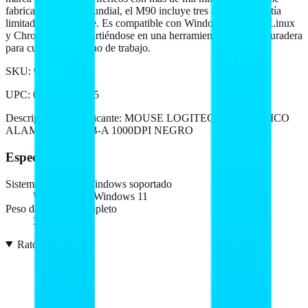
fabricados a nivel mundial, el M90 incluye tres años de garantía
limitada de hardware. Es compatible con Windows, macOS, Linux
y Chrome OS, convirtiéndose en una herramienta versátil y duradera
para cualquier entorno de trabajo.
SKU:
910-004053
UPC
:
097855102355
Descripción del fabricante:
MOUSE LOGITECH M90 OPTICO
ALAMBRICO USB-A 1000DPI NEGRO
Especificaciones
Sistema operativo Windows soportado
Windows 10, Windows 11
Peso del envase completo
3,55 kg
Ratón
7