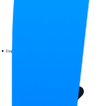
Empaquetado
5