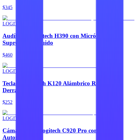
$345
LOGITECH
Audífonos Logitech H390 con Micrófono y
Supresión de Ruido
$460
LOGITECH
Teclado Logitech K120 Alámbrico Resistente a
Derrames
$252
LOGITECH
Cámara Web Logitech C920 Pro con Enfoque
Automático