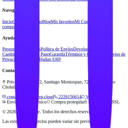
Navegación
Inicio
Catálogo
Marcas
Blog
Mis favoritos
Mi Cuenta
Facturar
compra
Contacto
Ayuda
Preguntas Frecuentes
Política de Envíos
Devoluciones y
Cambios
Métodos de Pago
Garantía
Términos y Condiciones
Aviso de
Privacidad
Servicios Hailan ERP
Contacto
Priv. Alejandra 512, Santiago Momoxpan, 72775 San Pedro
Cholula, Pue.
contacto@hailanerp.cloud
2226156614
WhatsApp
Envíos a todo México
Compra protegida
Pago seguro SSL
©
2026
Hailan Store
. Todos los derechos reservados.
Las existencias y precios pueden variar sin previo aviso.