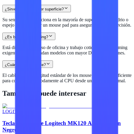
¿Sirve sobre cualquier superficie?
Su sensor óptico funciona en la mayoría de superficies. En vidrio o
espejo conviene usar un mouse pad para asegurar la mejor precisión.
¿Es bueno para gaming?
Está diseñado para uso de oficina y trabajo cotidiano. Para gaming
exigente se recomiendan modelos con mayor DPI y más botones.
¿Cuánto mide el cable?
El cable tiene la longitud estándar de los mouse de oficina, suficiente
para conectarlo cómodamente al CPU desde un escritorio normal.
También te puede interesar
LOGITECH
Teclado y Mouse Logitech MK120 Alámbrico en
Negro