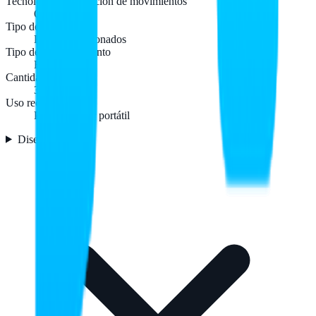
Tecnología de detección de movimientos
Óptico
Tipo de botones
Botones presionados
Tipo de desplazamiento
Rueda
Cantidad de botones
3
Uso recomendado
PC/ordenador portátil
Diseño
3