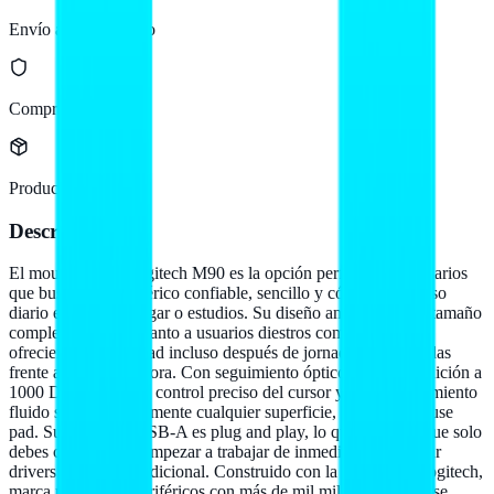
Envío a todo México
Compra protegida
Producto original
Descripción
El mouse óptico Logitech M90 es la opción perfecta para usuarios
que buscan un periférico confiable, sencillo y cómodo para uso
diario en oficina, hogar o estudios. Su diseño ambidiestro de tamaño
completo se adapta tanto a usuarios diestros como zurdos,
ofreciendo comodidad incluso después de jornadas prolongadas
frente a la computadora. Con seguimiento óptico de alta definición a
1000 DPI, ofrece un control preciso del cursor y un desplazamiento
fluido sobre prácticamente cualquier superficie, con o sin mouse
pad. Su conexión USB-A es plug and play, lo que significa que solo
debes conectarlo y empezar a trabajar de inmediato sin instalar
drivers ni software adicional. Construido con la calidad de Logitech,
marca pionera en periféricos con más de mil millones de mouse