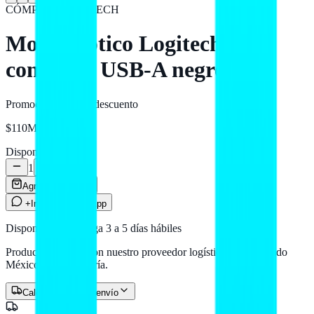
CÓMPUTO
LOGITECH
Mouse óptico Logitech M90
con cable USB-A negro
Promoción
-20%
de descuento
$110
MXN
Disponible
1
Agregar al carrito
+Info por WhatsApp
Disponible — entrega 3 a 5 días hábiles
Producto en stock con nuestro proveedor logístico. Llega a todo
México por paquetería.
Calcular costo de envío