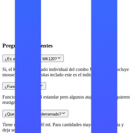
Preguntas frecuentes
¿Es el teclado del kit MK120?
Si, el K120 es el teclado individual del combo MK120 (que incluye
mouse). Si solo necesitas teclado este es el indicado.
¿Funciona en Mac?
Funciona como USB estandar pero algunos atajos de Mac requieren
reasignacion.
¿Que pasa con cafe derramado?
Tiene drenaje hasta 60 ml. Para cantidades mayores desconecta y
deja secar 24 horas.