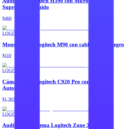
Audífonos Logitech H390 con Micrófono y
Supresión de Ruido
$460
LOGITECH
Mouse óptico Logitech M90 con cable USB-A negro
$110
LOGITECH
Cámara Web Logitech C920 Pro con Enfoque
Automático
$1,303
LOGITECH
Audífonos Diadema Logitech Zone 300 con