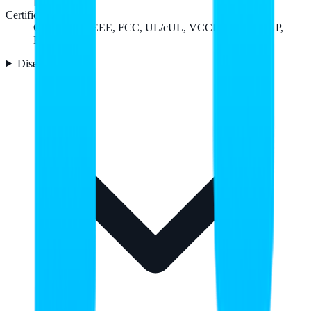
PC/servidor
Certificación
CE, TUV, WEEE, FCC, UL/cUL, VCCI, BSMI, EPUP,
KCC
Diseño
3