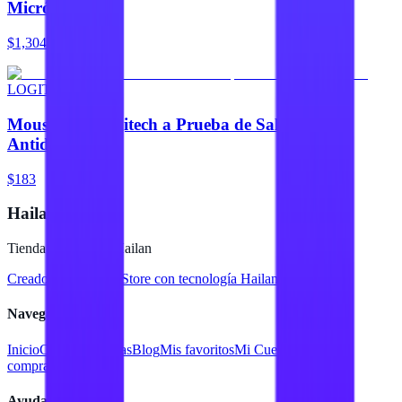
Micrófono
$1,304
LOGITECH
Mouse Pad Logitech a Prueba de Salpicaduras
Antideslizante
$183
Hailan Store
Tienda en línea de Hailan
Creado para
Hailan Store
con tecnología Hailan ERP
Navegación
Inicio
Catálogo
Marcas
Blog
Mis favoritos
Mi Cuenta
Facturar
compra
Contacto
Ayuda