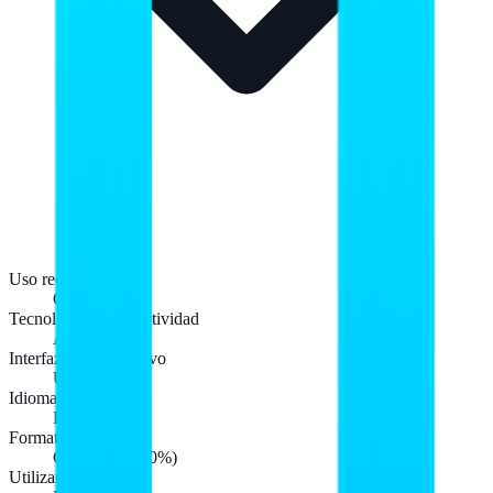
Uso recomendado
Oficina
Tecnología de conectividad
Alámbrico
Interfaz del dispositivo
USB
Idioma del teclado
Español
Formato del teclado
Completo (100%)
Utilizar con