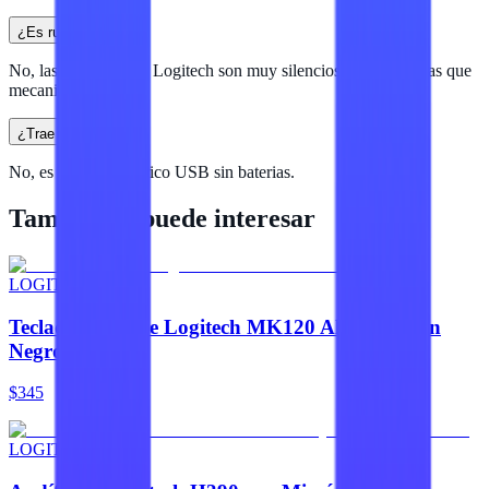
¿Es ruidoso?
No, las teclas planas Logitech son muy silenciosas, mucho mas que
mecanicos.
¿Trae bateria?
No, es 100% alambrico USB sin baterias.
También te puede interesar
LOGITECH
Teclado y Mouse Logitech MK120 Alámbrico en
Negro
$345
LOGITECH