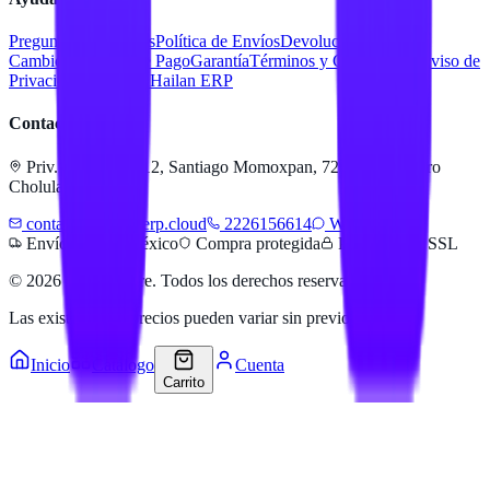
Preguntas Frecuentes
Política de Envíos
Devoluciones y
Cambios
Métodos de Pago
Garantía
Términos y Condiciones
Aviso de
Privacidad
Servicios Hailan ERP
Contacto
Priv. Alejandra 512, Santiago Momoxpan, 72775 San Pedro
Cholula, Pue.
contacto@hailanerp.cloud
2226156614
WhatsApp
Envíos a todo México
Compra protegida
Pago seguro SSL
©
2026
Hailan Store
. Todos los derechos reservados.
Las existencias y precios pueden variar sin previo aviso.
Inicio
Catálogo
Cuenta
Carrito