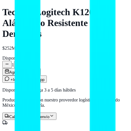
Teclado Logitech K120
Alámbrico Resistente a
Derrames
$252
MXN
Disponible
1
Agregar al carrito
+Info por WhatsApp
Disponible — entrega 3 a 5 días hábiles
Producto en stock con nuestro proveedor logístico. Llega a todo
México por paquetería.
Calcular costo de envío