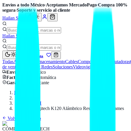
Envíos a todo México
·
Aceptamos MercadoPago
·
Compra 100%
segura
·
Soporte y servicio al cliente
Hailan Store
Hailan Store
Mi cuenta
Todas
Accesorios
Almacenamiento
Cables
Componentes
Computadoras
de venta
Seguridad y Redes
Soluciones
Videovigilancia
Envío
a todo México
Factura CFDI
automática
Garantía
de fabricante
Inicio
Catálogo
LOGITECH
Teclado Logitech K120 Alámbrico Resistente a Derrames
Volver al catálogo
CÓMPUTO
LOGITECH