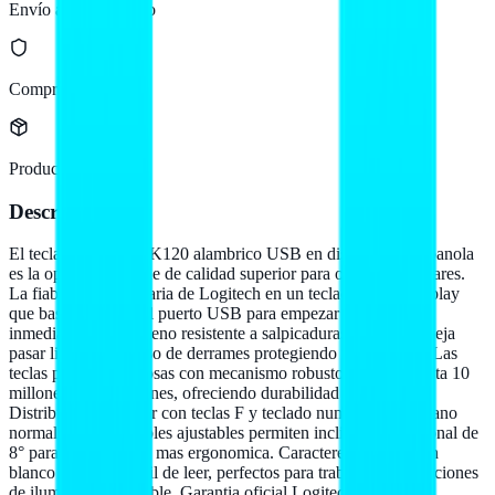
Envío a todo México
Compra protegida
Producto original
Descripción
El teclado Logitech K120 alambrico USB en distribucion espanola
es la opcion confiable de calidad superior para oficinas y hogares.
La fiabilidad legendaria de Logitech en un teclado plug-and-play
que basta conectar al puerto USB para empezar a usar
inmediatamente. Diseno resistente a salpicaduras: el teclado deja
pasar liquidos en caso de derrames protegiendo tu inversion. Las
teclas planas silenciosas con mecanismo robusto soportan hasta 10
millones de pulsaciones, ofreciendo durabilidad notable.
Distribucion estandar con teclas F y teclado numerico de tamano
normal. Patas plegables ajustables permiten inclinacion adicional de
8° para una posicion mas ergonomica. Caracteres impresos en
blanco luminoso facil de leer, perfectos para trabajar en condiciones
de iluminacion variable. Garantia oficial Logitech de 3 anos.