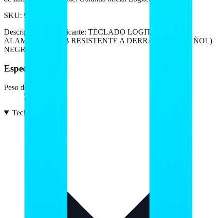
SKU:
920-004422
Descripción del fabricante:
TECLADO LOGITECH K120
ALAMBRICO USB RESISTENTE A DERRAMES (ESPAÑOL)
NEGRO
Especificaciones
Peso del teclado
550 g
Teclado
7