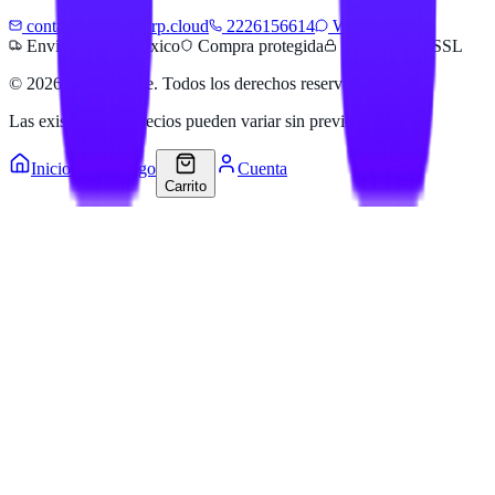
contacto@hailanerp.cloud
2226156614
WhatsApp
Envíos a todo México
Compra protegida
Pago seguro SSL
©
2026
Hailan Store
. Todos los derechos reservados.
Las existencias y precios pueden variar sin previo aviso.
Inicio
Catálogo
Cuenta
Carrito