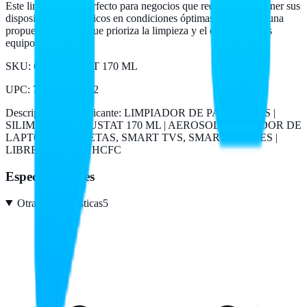
Este limpiador es perfecto para negocios que requieren mantener sus
dispositivos electrónicos en condiciones óptimas, ofreciendo una
propuesta de valor que prioriza la limpieza y el cuidado de tus
equipos.
SKU:
COMPUSTAT 170 ML
UPC
:
750300219652
Descripción del fabricante:
LIMPIADOR DE PANTALLAS |
SILIMEX | COMPUSTAT 170 ML | AEROSOL LIMPIADOR DE
LAPTOPS, TABLETAS, SMART TVS, SMART PHONES |
LIBRE DE CFC Y HCFC
Especificaciones
Otras características
5