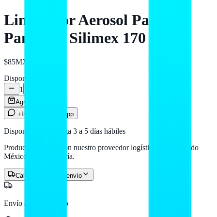
Limpiador Aerosol Para
Pantallas Silimex 170 ML
$85
MXN
Disponible
1
Agregar al carrito
+Info por WhatsApp
Disponible — entrega 3 a 5 días hábiles
Producto en stock con nuestro proveedor logístico. Llega a todo
México por paquetería.
Calcular costo de envío
Envío a todo México