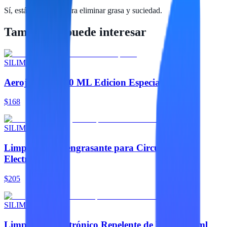
Sí, está formulado para eliminar grasa y suciedad.
También te puede interesar
SILIMEX
Aerojet 360° 660 ML Edicion Especial
$168
SILIMEX
Limpiador Desengrasante para Circuitos
Electrónicos
$205
SILIMEX
Limpiador Electrónico Repelente de Polvo 454ml