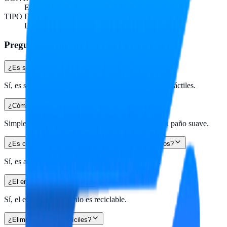
ELECTRONICA DE CONSUMO
TIPO DE PRESENTACION
LIQUIDO
Preguntas frecuentes
¿Es seguro usarlo en pantallas táctiles?
Sí, es seguro para todo tipo de pantallas, incluyendo táctiles.
¿Cómo se utiliza el limpiador?
Simplemente rocía sobre la pantalla y limpia con un paño suave.
¿Es compatible con todos los dispositivos electrónicos?
Sí, es adecuado para TV, PC, celulares y laptops.
¿El envase es reciclable?
Sí, el envase de aluminio es reciclable.
¿Elimina manchas difíciles?