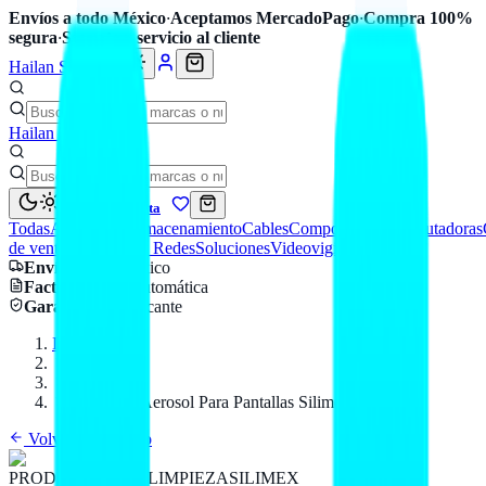
Envíos a todo México
·
Aceptamos MercadoPago
·
Compra 100%
segura
·
Soporte y servicio al cliente
Hailan Store
Hailan Store
Mi cuenta
Todas
Accesorios
Almacenamiento
Cables
Componentes
Computadoras
de venta
Seguridad y Redes
Soluciones
Videovigilancia
Envío
a todo México
Factura CFDI
automática
Garantía
de fabricante
Inicio
Catálogo
SILIMEX
Limpiador Aerosol Para Pantallas Silimex 170 ML
Volver al catálogo
PRODUCTOS DE LIMPIEZA
SILIMEX