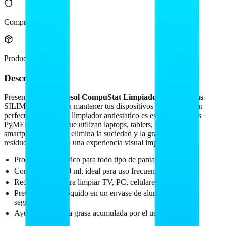
Compra protegida
Producto original
Descripción
Presentamos el
Aerosol CompuStat Limpiador de Pantallas
SILIMEX, ideal para mantener tus dispositivos electrónicos en
perfecto estado. Este limpiador antiestatico es esencial para las
PyMEs mexicanas que utilizan laptops, tablets, Smart TVs y
smartphones, ya que elimina la suciedad y la grasa sin dejar
residuos, asegurando una experiencia visual impecable.
Producto antiestatico para todo tipo de pantallas.
Contenido de 170 ml, ideal para uso frecuente.
Recomendado para limpiar TV, PC, celulares y laptops.
Presentación en líquido en un envase de aluminio de alta
seguridad.
Ayuda a repeler la grasa acumulada por el uso diario.