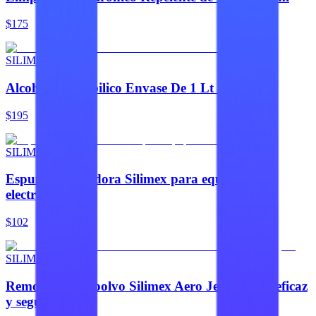
$175
SILIMEX
Alcohol Isopropilico Envase De 1 Lt Silimex
$195
SILIMEX
Espuma limpiadora Silimex para equipos
electrónicos
$102
SILIMEX
Removedor de polvo Silimex Aero Jet 440 ML eficaz
y seguro