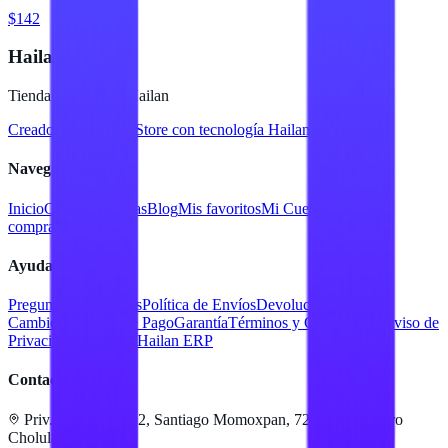
$142
Hailan Store
Tienda en línea de Hailan
Creado para
Hailan Store
con tecnología Hailan ERP
Navegación
Inicio
Catálogo
Marcas
Blog
Mis favoritos
Mi Cuenta
Facturar
compra
Contacto
Ayuda
Preguntas Frecuentes
Política de Envíos
Devoluciones y
Cambios
Métodos de Pago
Garantía
Términos y Condiciones
Aviso de
Privacidad
Servicios Hailan ERP
Contacto
Priv. Alejandra 512, Santiago Momoxpan, 72775 San Pedro
Cholula, Pue.