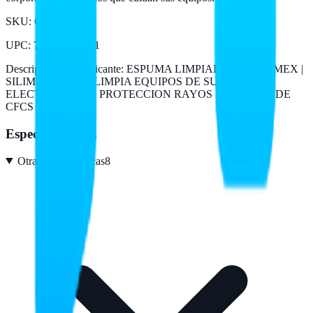
SKU:
CN-289
UPC
:
750300219611
Descripción del fabricante:
ESPUMA LIMPIADORA | SILIMEX |
SILIMPO 454ML | LIMPIA EQUIPOS DE SUPERFICIES
ELECTRONICOS | PROTECCION RAYOS UV | LIBRE DE
CFCS Y HCFCS
Especificaciones
Otras características
8