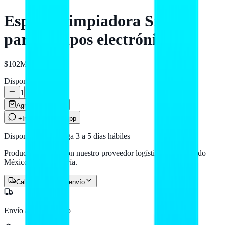
Espuma limpiadora Silimex
para equipos electrónicos
$102
MXN
Disponible
1
Agregar al carrito
+Info por WhatsApp
Disponible — entrega 3 a 5 días hábiles
Producto en stock con nuestro proveedor logístico. Llega a todo
México por paquetería.
Calcular costo de envío
Envío a todo México