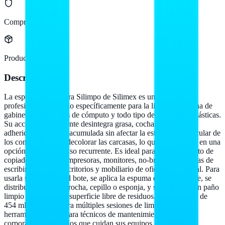
Compra protegida
Producto original
Descripción
La espuma limpiadora Silimpo de Silimex es un producto
profesional formulado específicamente para la limpieza externa de
gabinetes de equipos de cómputo y todo tipo de superficies plásticas.
Su acción emulsificante desintegra grasa, cochambre, polvo
adherido y suciedad acumulada sin afectar la estructura molecular de
los componentes ni decolorar las carcasas, lo que la convierte en una
opción segura para uso recurrente. Es ideal para mantenimiento de
copiadoras, CPUs, impresoras, monitores, no-breaks, máquinas de
escribir, escáners, escritorios y mobiliario de oficina en general. Para
usarla solo se agita el bote, se aplica la espuma en la superficie, se
distribuye con una brocha, cepillo o esponja, y se retira con un paño
limpio hasta dejar la superficie libre de residuos. Presentación de
454 ml suficiente para múltiples sesiones de limpieza, una
herramienta básica para técnicos de mantenimiento, oficinas
corporativas y usuarios que cuidan sus equipos.