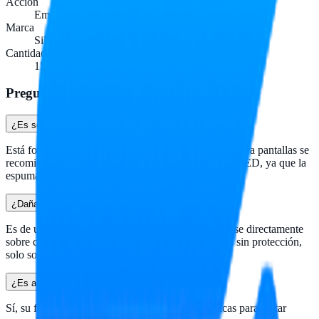
Acción
Emulsificante anti-grasa
Marca
Silimex
Cantidad por caja
15 piezas
Preguntas frecuentes
¿Es seguro para pantallas de monitores y laptops?
Está formulada para gabinetes y carcasas plásticas. Para pantallas se
recomienda usar limpiadores específicos para LCD/LED, ya que la
espuma puede ser muy agresiva.
¿Daña los teclados o componentes electrónicos?
Es de uso exclusivamente externo. No debe aplicarse directamente
sobre componentes electrónicos abiertos o teclados sin protección,
solo sobre superficies plásticas exteriores.
¿Es antiestática?
Sí, su formulación incluye propiedades antiestáticas para evitar