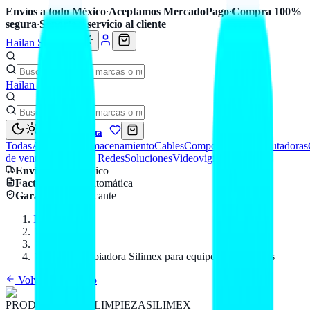
Envíos a todo México
·
Aceptamos MercadoPago
·
Compra 100%
segura
·
Soporte y servicio al cliente
Hailan Store
Hailan Store
Mi cuenta
Todas
Accesorios
Almacenamiento
Cables
Componentes
Computadoras
de venta
Seguridad y Redes
Soluciones
Videovigilancia
Envío
a todo México
Factura CFDI
automática
Garantía
de fabricante
Inicio
Catálogo
SILIMEX
Espuma limpiadora Silimex para equipos electrónicos
Volver al catálogo
PRODUCTOS DE LIMPIEZA
SILIMEX