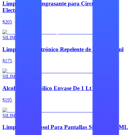
Limpiador Desengrasante para Circuitos
Electrónicos
$205
SILIMEX
Limpiador Electrónico Repelente de Polvo 454ml
$175
SILIMEX
Alcohol Isopropilico Envase De 1 Lt Silimex
$195
SILIMEX
Limpiador Aerosol Para Pantallas Silimex 170 ML