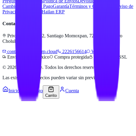
Preguntas Frecuentes
Política de Envíos
Devoluciones y
Cambios
Métodos de Pago
Garantía
Términos y Condiciones
Aviso de
Privacidad
Servicios Hailan ERP
Contacto
Priv. Alejandra 512, Santiago Momoxpan, 72775 San Pedro
Cholula, Pue.
contacto@hailanerp.cloud
2226156614
WhatsApp
Envíos a todo México
Compra protegida
Pago seguro SSL
©
2026
Hailan Store
. Todos los derechos reservados.
Las existencias y precios pueden variar sin previo aviso.
Inicio
Catálogo
Cuenta
Carrito