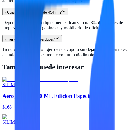
acumulación de polvo después de la limpieza.
¿Cuánto rinde un bote de 454 ml?
Depende del uso, pero típicamente alcanza para 30-50 sesiones de
limpieza completa de gabinetes y mobiliario de oficina.
¿Tiene olor fuerte o residuos?
Tiene un aroma cítrico ligero y se evapora sin dejar residuos visibles
cuando se retira correctamente con un paño limpio.
También te puede interesar
SILIMEX
Aerojet 360° 660 ML Edicion Especial
$168
SILIMEX