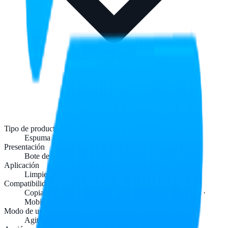
Tipo de producto
Espuma limpiadora antiestática
Presentación
Bote de 454 ml
Aplicación
Limpieza externa de gabinetes y plásticos
Compatibilidad
Copiadoras · CPU · Impresoras · No-breaks · Escáners ·
Mobiliario de oficina
Modo de uso
Agitar, aplicar, frotar y retirar con paño