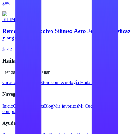
$85
SILIMEX
Removedor de polvo Silimex Aero Jet 440 ML eficaz
y seguro
$142
Hailan Store
Tienda en línea de Hailan
Creado para
Hailan Store
con tecnología Hailan ERP
Navegación
Inicio
Catálogo
Marcas
Blog
Mis favoritos
Mi Cuenta
Facturar
compra
Contacto
Ayuda