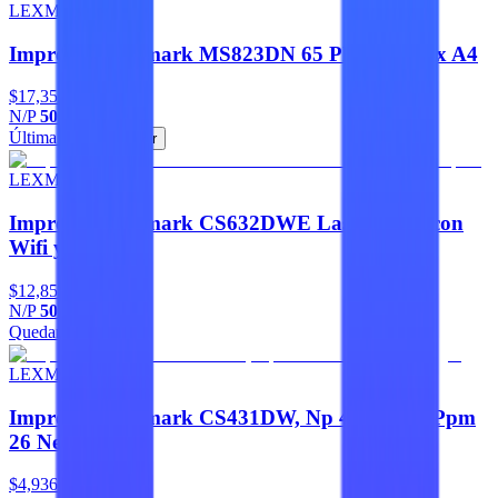
LEXMARK
Impresora Lexmark MS823DN 65 PPM Duplex A4
$17,356
N/P
50G0200
Última pieza
Agregar
LEXMARK
Impresora Lexmark CS632DWE Laser Color con
Wifi y Duplex
$12,858
N/P
50M0055
Quedan 4
Agregar
LEXMARK
Impresora Lexmark CS431DW, Np 40N9320, Ppm
26 Negro
$4,936