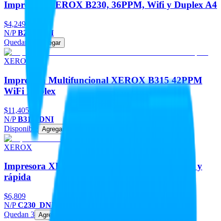
Impresora XEROX B230, 36PPM, Wifi y Duplex A4
$4,249
N/P
B230_DNI
Quedan 2
Agregar
XEROX
Impresora Multifuncional XEROX B315 42PPM
WiFi Duplex
$11,405
N/P
B315_DNI
Disponible
Agregar
XEROX
Impresora XEROX C230, láser color, silenciosa y
rápida
$6,809
N/P
C230_DNI
Quedan 3
Agregar