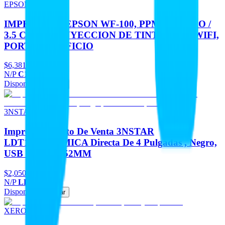
EPSON
IMPRESORA EPSON WF-100, PPM 7 NEGRO /
3.5 COLOR, INYECCION DE TINTA, USB, WIFI,
PORTATIL, OFICIO
$6,381
-17%
N/P
C11CE05302
Disponible
Agregar
3NSTAR
Impresora Punto De Venta 3NSTAR
LDT124,TERMICA Directa De 4 Pulgadas , Negro,
USB + Lan , 152MM
$2,050
N/P
LDT124
Disponible
Agregar
XEROX