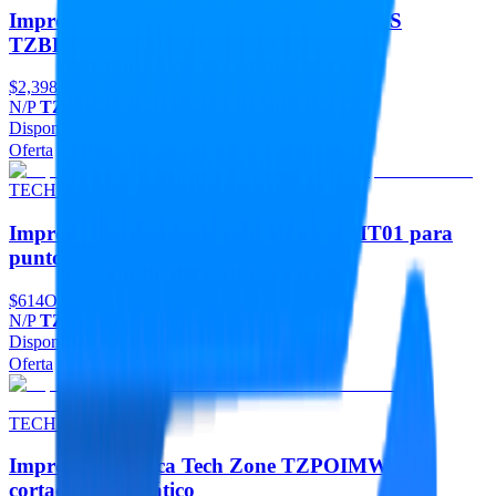
Impresora Térmica Directa Tech Zone POS
TZBE301
$2,398
Oferta
N/P
TZBE301
Disponible
Agregar
Oferta
TECH ZONE POS
Impresora térmica Tech Zone TZPOIMT01 para
punto de venta
$614
Oferta
N/P
TZPOIMT01
Disponible
Agregar
Oferta
TECH ZONE POS
Impresora térmica Tech Zone TZPOIMW con
cortador automático