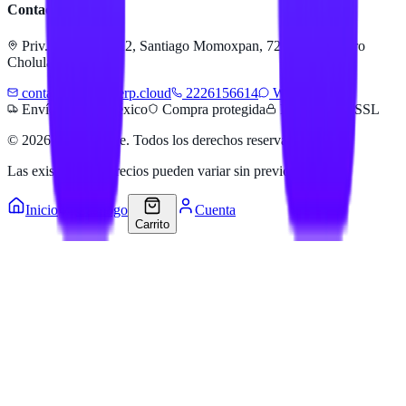
Contacto
Priv. Alejandra 512, Santiago Momoxpan, 72775 San Pedro
Cholula, Pue.
contacto@hailanerp.cloud
2226156614
WhatsApp
Envíos a todo México
Compra protegida
Pago seguro SSL
©
2026
Hailan Store
. Todos los derechos reservados.
Las existencias y precios pueden variar sin previo aviso.
Inicio
Catálogo
Cuenta
Carrito