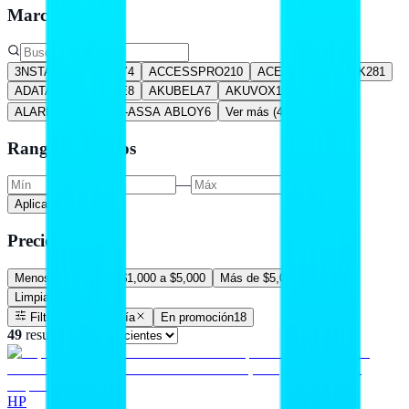
Marca
3NSTAR
32
ABLOY
4
ACCESSPRO
210
ACER
24
ACTECK
281
ADATA
281
AFORE
8
AKUBELA
7
AKUVOX
13
ALARM CONTROLS-ASSA ABLOY
6
Ver más (
461
)
Rango de precios
—
Aplicar precio
Precios
Menos de $1,000
$1,000 a $5,000
Más de $5,000
Limpiar filtros
Filtros
1
Categoría
En promoción
18
49
resultado
s
HP