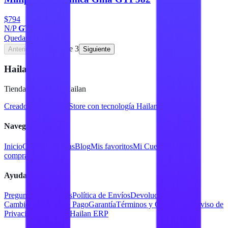
$794
N/P
GTP582
Quedan 2
Agregar
Página
1
de
3
Anterior
Siguiente
Hailan Store
Tienda en línea de Hailan
Creado para
Hailan Store
con tecnología Hailan ERP
Navegación
Inicio
Catálogo
Marcas
Blog
Mis favoritos
Mi Cuenta
Facturar
compra
Contacto
Ayuda
Preguntas Frecuentes
Política de Envíos
Devoluciones y
Cambios
Métodos de Pago
Garantía
Términos y Condiciones
Aviso de
Privacidad
Servicios Hailan ERP