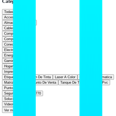
Categorías
Todas
Accesorios
1,983
Almacenamiento
169
Cables
885
Componentes
525
Computadoras
350
Conectividad
615
Electrónica
861
Energía
703
Gaming
375
Hogar
93
Impresión
980
Etiquetas
Inyeccion De Tinta
Laser A Color
Laser Monocromatica
Matriz De Punto
Punto De Venta
Tanque De Tinta
Tarjetas Pvc
Punto de venta
283
Seguridad y Redes
9,770
Soluciones
200
Videovigilancia
620
Ver más (
5
)