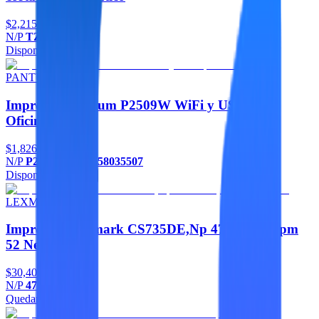
$2,215
Oferta
N/P
TZPOIMW
Disponible
Agregar
PANTUM
Impresora Pantum P2509W WiFi y USB para
Oficina
$1,826
N/P
P2509W,6936358035507
Disponible
Agregar
LEXMARK
Impresora Lexmark CS735DE,Np 47C9125, Ppm
52 Negro
$30,406
N/P
47C9125
Quedan 4
Agregar