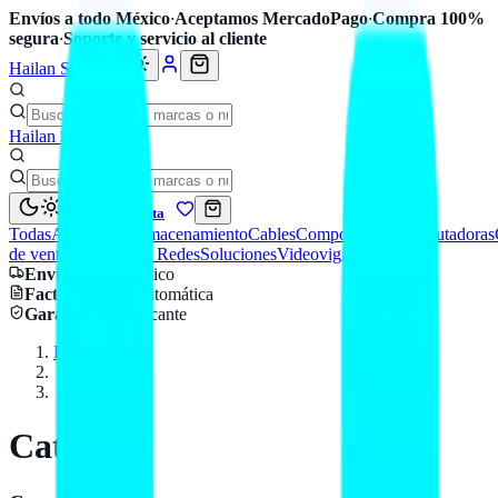
Envíos a todo México
·
Aceptamos MercadoPago
·
Compra 100%
segura
·
Soporte y servicio al cliente
Hailan Store
Hailan Store
Mi cuenta
Todas
Accesorios
Almacenamiento
Cables
Componentes
Computadoras
de venta
Seguridad y Redes
Soluciones
Videovigilancia
Envío
a todo México
Factura CFDI
automática
Garantía
de fabricante
Inicio
Catálogo
Categoría
Catálogo