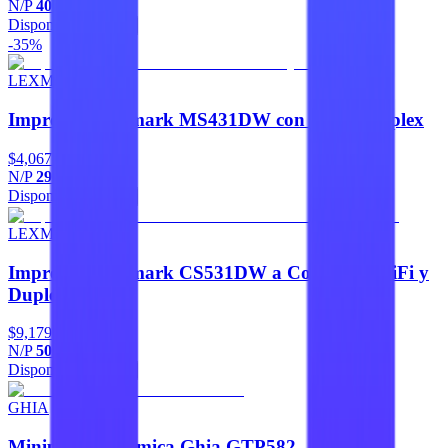
N/P
40N9320
Disponible
Agregar
-35%
LEXMARK
Impresora Lexmark MS431DW con Wifi y Duplex
$4,067
-35%
N/P
29S0100
Disponible
Agregar
LEXMARK
Impresora Lexmark CS531DW a Color con WiFi y
Duplex
$9,179
N/P
50M0015
Disponible
Agregar
GHIA
Miniprinter Termica Ghia GTP582