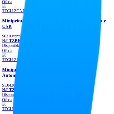
Oferta
TECH ZONE POS
Miniprinter Tech Zone TZBEP03 con Bluetooth y
USB
$631
Oferta
N/P
TZBEP03
Disponible
Agregar
Oferta
TECH ZONE POS
Miniprinter Tech Zone TZBE102 con Corte
Automático
$1,842
Oferta
N/P
TZBE102
Disponible
Agregar
Oferta
TECH ZONE POS