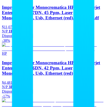
Impresora Laser Monocromatica HP Ops Laserjet
Enterprise M507DN, 45 Ppm, Laser
Monocromatica, Usb, Ethernet (red), Duplex, Adf
$11,072
N/P
1PV87A#BGJ
Disponible
Agregar
-38%
HP
Impresora Laser Monocromatica HP Ops Laserjet
Enterprise M406DN, 42 Ppm, Laser
Monocromatica, Usb, Ethernet (red)
$4,481
-38%
N/P
3PZ15A#BGJ
Disponible
Agregar
-17%