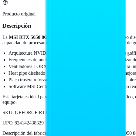
Producto original
Descripción
La
MSI RTX 5050 8G VENTUS 2X OC
es una tarjeta de video di
capacidad de procesamiento gráfico, esta tarjeta permite disfrutar de gr
Arquitectura NVIDIA Blackwell que optimiza el rendimiento gráfi
Frequencies de núcleo que alcanzan hasta 2620 MHz, garantizand
Ventiladores TORX Fan 5.0 que estabilizan el flujo de aire para un
Heat pipe diseñado para una transferencia térmica eficiente, mejor
Placa trasera reforzada con ventilación para la salida eficaz del aire
Software MSI Center para monitoreo y optimización en tiempo rea
Esta tarjeta es ideal para negocios relacionados con el diseño gráfico
equipo.
SKU:
GEFORCE RTX 5050 8G VENTUS 2X OC
UPC
:
824142438329
Descripción del fabricante:
TARJETA DE VIDEO MSI RTX 5050