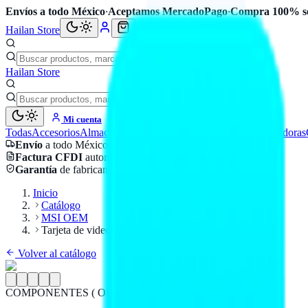
Envíos a todo México
·
Aceptamos MercadoPago
·
Compra 100% s
Hailan Store
Hailan Store
Mi cuenta
Todas
Accesorios
Almacenamiento
Cables
Componentes
Computadoras
Envío
a todo México
Factura CFDI
automática
Garantía
de fabricante
Inicio
Catálogo
MSI OEM
Tarjeta de video MSI RTX 5050 8G para gamers
Volver al catálogo
COMPONENTES ( OEM )
MSI OEM