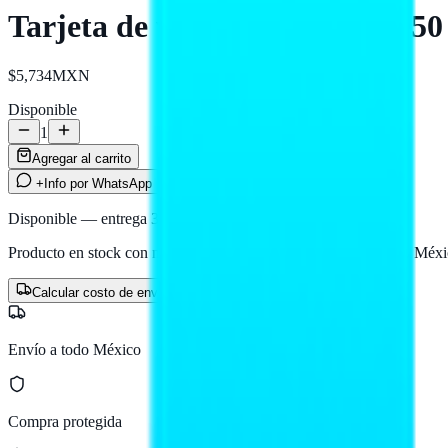
Tarjeta de video MSI RTX 5050
$5,734
MXN
Disponible
1
Agregar al carrito
+Info por WhatsApp
Disponible — entrega 3 a 5 días hábiles
Producto en stock con nuestro proveedor logístico. Llega a todo Méxi
Calcular costo de envío
Envío a todo México
Compra protegida