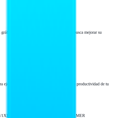
es gráficas. Ideal para tu PyME mexicana que busca mejorar su
ra ejecutar aplicaciones exigentes y mejorar la productividad de tu
MI/1XDP/DL-DVI-D X 1GAMA MEDIA /GAMER