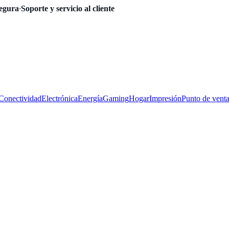
egura
·
Soporte y servicio al cliente
Conectividad
Electrónica
Energía
Gaming
Hogar
Impresión
Punto de vent