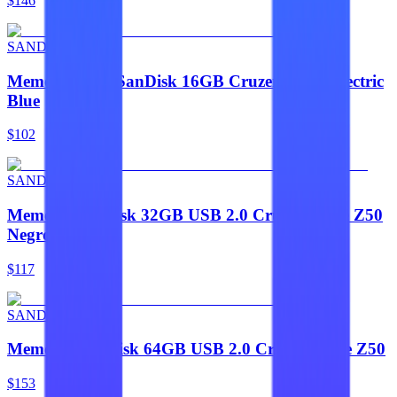
$146
SANDISK
Memoria USB SanDisk 16GB Cruzer Blade Electric
Blue
$102
SANDISK
Memoria Sandisk 32GB USB 2.0 Cruzer Blade Z50
Negro C
$117
SANDISK
Memoria SanDisk 64GB USB 2.0 Cruzer Blade Z50
$153