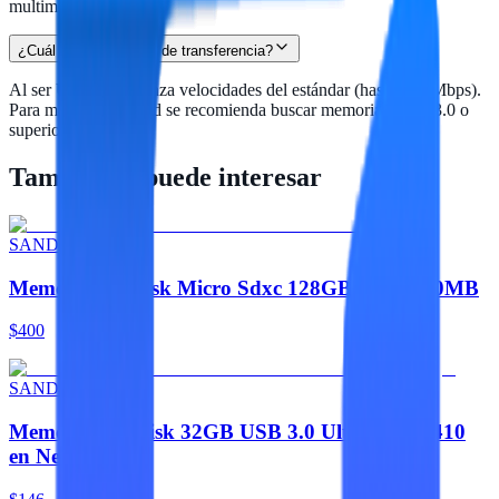
multimedia.
¿Cuál es la velocidad de transferencia?
Al ser USB 2.0 alcanza velocidades del estándar (hasta 480 Mbps).
Para mayor velocidad se recomienda buscar memorias USB 3.0 o
superior.
También te puede interesar
SANDISK
Memoria Sandisk Micro Sdxc 128GB Ultra 100MB
$400
SANDISK
Memoria SanDisk 32GB USB 3.0 UltraShift Z410
en Negro