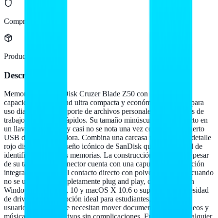
Compra protegida
Producto original
Descripción
Memoria USB SanDisk Cruzer Blade Z50 con 16 GB de
capacidad, una unidad ultra compacta y económica diseñada para
uso diario en el transporte de archivos personales, documentos de
trabajo y respaldos rápidos. Su tamaño minúsculo cabe perfecto en
un llavero o bolsillo y casi no se nota una vez conectada al puerto
USB de la computadora. Combina una carcasa negra con un detalle
rojo distintivo, un diseño icónico de SanDisk que la hace fácil de
identificar entre otras memorias. La construcción es robusta a pesar
de su tamaño y el conector cuenta con una capucha de protección
integrada que evita el contacto directo con polvo y partículas cuando
no se utiliza. Es completamente plug and play, compatible con
Windows Vista, 7, 8, 10 y macOS X 10.6 o superior, sin necesidad
de drivers. Es una opción ideal para estudiantes, oficinistas y
usuarios casuales que necesitan mover documentos, fotos, videos y
música entre dispositivos sin complicaciones. Funciona en cualquier