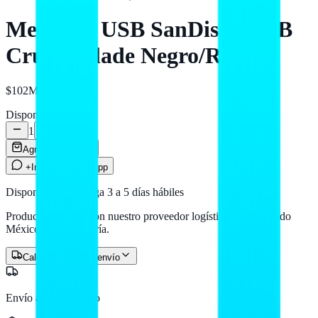
Memoria USB SanDisk 16GB
Cruzer Blade Negro/Rojo
$102
MXN
Disponible
1
Agregar al carrito
+Info por WhatsApp
Disponible — entrega 3 a 5 días hábiles
Producto en stock con nuestro proveedor logístico. Llega a todo
México por paquetería.
Calcular costo de envío
Envío a todo México