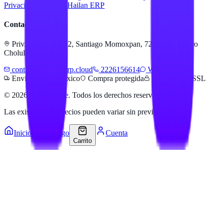
Privacidad
Servicios Hailan ERP
Contacto
Priv. Alejandra 512, Santiago Momoxpan, 72775 San Pedro
Cholula, Pue.
contacto@hailanerp.cloud
2226156614
WhatsApp
Envíos a todo México
Compra protegida
Pago seguro SSL
©
2026
Hailan Store
. Todos los derechos reservados.
Las existencias y precios pueden variar sin previo aviso.
Inicio
Catálogo
Cuenta
Carrito