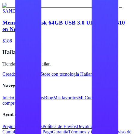
SANDISK
Memoria SanDisk 64GB USB 3.0 UltraShift Z410
en Negro
$186
Hailan Store
Tienda en línea de Hailan
Creado para
Hailan Store
con tecnología Hailan ERP
Navegación
Inicio
Catálogo
Marcas
Blog
Mis favoritos
Mi Cuenta
Facturar
compra
Contacto
Ayuda
Preguntas Frecuentes
Política de Envíos
Devoluciones y
Cambios
Métodos de Pago
Garantía
Términos y Condiciones
Aviso de