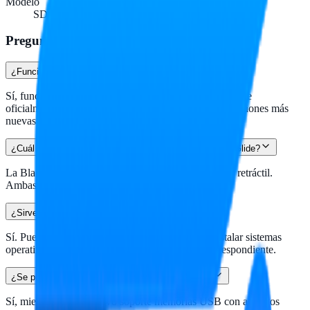
Modelo
SDCZ50-016G-B35
Preguntas frecuentes
¿Funciona en Windows 11?
Sí, funciona en versiones modernas de Windows aunque
oficialmente está certificada hasta Windows 8. Las versiones más
nuevas la reconocen automáticamente.
¿Cuál es la diferencia entre la Cruzer Blade y la Cruzer Glide?
La Blade es más compacta tipo monolito, la Glide es retráctil.
Ambas son USB 2.0 con desempeño similar.
¿Sirve para arrancar Windows o Linux?
Sí. Puede usarse como medio de arranque para instalar sistemas
operativos, formateándola con la herramienta correspondiente.
¿Se puede usar en TV inteligente o radio de auto?
Sí, mientras el dispositivo soporte memorias USB con archivos