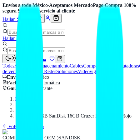
Envíos a todo México
·
Aceptamos MercadoPago
·
Compra 100%
segura
·
Soporte y servicio al cliente
Hailan Store
Hailan Store
Mi cuenta
Todas
Accesorios
Almacenamiento
Cables
Componentes
Computadoras
de venta
Seguridad y Redes
Soluciones
Videovigilancia
Envío
a todo México
Factura CFDI
automática
Garantía
de fabricante
Inicio
Catálogo
SANDISK
Memoria USB SanDisk 16GB Cruzer Blade Negro/Rojo
Volver al catálogo
COMPONENTES ( OEM )
SANDISK