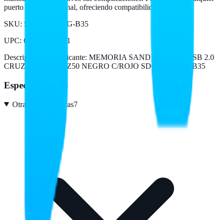
puerto USB tradicional, ofreciendo compatibilidad universal.
SKU:
SDCZ50-016G-B35
UPC
:
619659000431
Descripción del fabricante:
MEMORIA SANDISK 16GB USB 2.0
CRUZER BLADE Z50 NEGRO C/ROJO SDCZ50-016G-B35
Especificaciones
Otras características
7