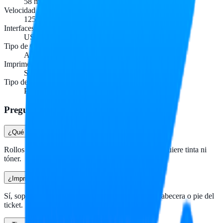
58 mm
Velocidad
125 mm/s
Interfaces
USB, RJ11
Tipo de Corte
Automático
Imprime Gráficos
Sí, incluye logotipo
Tipo de Aplicación
Punto de venta, tickets, comandas
Preguntas frecuentes
¿Qué tipo de papel utiliza?
Rollos de papel térmico de 58 mm de ancho. No requiere tinta ni
tóner.
¿Imprime el logotipo de mi negocio?
Sí, soporta gráficos pequeños como logotipos en cabecera o pie del
ticket.