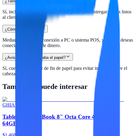
¿Tiene autocortador?
Sí, incluye cortador automático integrado para entregar tickets listos
al cliente.
¿Cómo se conecta?
Mediante USB para conexión a PC o sistema POS, y RJ11 si deseas
conectar una gaveta de dinero.
¿Avisa cuando se acaba el papel?
Sí, cuenta con sensor de fin de papel para evitar imprimir sobre el
cabezal sin material.
También te puede interesar
GHIA
Tablet Ghia A8 Book 8" Octa Core 4GB RAM
64GB ROM
$1,468