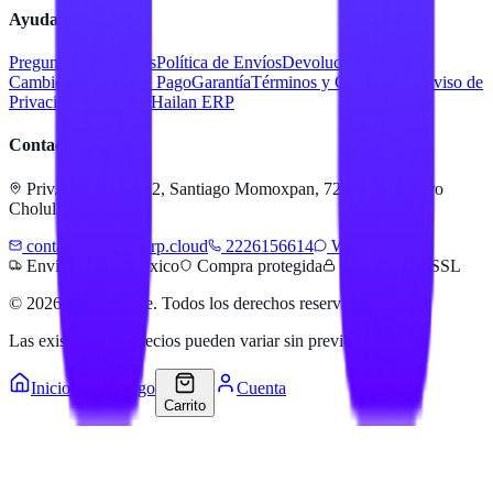
Ayuda
Preguntas Frecuentes
Política de Envíos
Devoluciones y
Cambios
Métodos de Pago
Garantía
Términos y Condiciones
Aviso de
Privacidad
Servicios Hailan ERP
Contacto
Priv. Alejandra 512, Santiago Momoxpan, 72775 San Pedro
Cholula, Pue.
contacto@hailanerp.cloud
2226156614
WhatsApp
Envíos a todo México
Compra protegida
Pago seguro SSL
©
2026
Hailan Store
. Todos los derechos reservados.
Las existencias y precios pueden variar sin previo aviso.
Inicio
Catálogo
Cuenta
Carrito