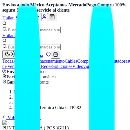
Envíos a todo México
·
Aceptamos MercadoPago
·
Compra 100%
segura
·
Soporte y servicio al cliente
Hailan Store
Hailan Store
Mi cuenta
Todas
Accesorios
Almacenamiento
Cables
Componentes
Computadoras
de venta
Seguridad y Redes
Soluciones
Videovigilancia
Envío
a todo México
Factura CFDI
automática
Garantía
de fabricante
Inicio
Catálogo
GHIA
Miniprinter Termica Ghia GTP582
Volver al catálogo
PUNTO DE VENTA ( POS )
GHIA