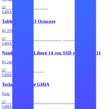
GHIA
Tablet Kids A523 Octacore
$1,370
GHIA
Notebook Ghia Libero 14 con SSD y Windows 11
$3,243
GHIA
Teclado Y Mouse GHIA
$242
GHIA