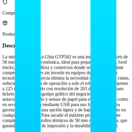
Compra protegida
Producto original
Descripción
La miniprinter térmica Ghia GTP582 es una impresora de tickets de
58 mm compacta y económica, ideal para pequeños negocios, food
trucks, salones de belleza y comercios donde se necesita imprimir
comprobantes simples sin invertir en equipos de gama alta. Su
tecnología térmica directa elimina la necesidad de cartuchos o cintas,
reduciendo los costos de operación a solo el rollo de papel. Imprime
a 125 mm por segundo con resolución de 203 dpi, suficiente para
tickets legibles con logotipo gráfico del negocio. Incluye
autocortador integrado y sensor de papel para evitar atascos o cortes
en seco, y se conecta mediante USB para uso local o RJ11 para
gaveta de dinero. Es una opción ligera y de bajo perfil que cabe en
cualquier mostrador. Para sacarle el máximo provecho conviene
complementarla con rollos térmicos de 58 mm de la línea Ghia, que
garantizan la calidad de impresión y la durabilidad del cabezal.