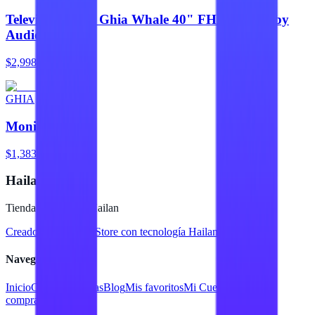
Televisor Smart Ghia Whale 40" FHD con Dolby
Audio
$2,998
GHIA
Monitor Ghia
$1,383
Hailan Store
Tienda en línea de Hailan
Creado para
Hailan Store
con tecnología Hailan ERP
Navegación
Inicio
Catálogo
Marcas
Blog
Mis favoritos
Mi Cuenta
Facturar
compra
Contacto