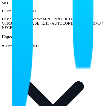
SKU:
GTP582
EAN
:
7500647001611
Descripción del fabricante:
MINIPRINTER TERMICA GHIA
GTP582 / 58 MM / USB, RJ11 / AUTOCORTADOR / 125MMS /
NEGRA
Especificaciones
Otras características
12