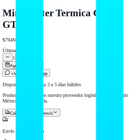
Miniprinter Termica Ghia
GTP582
$794
MXN
Últimas
2
unidades
1
Agregar al carrito
+Info por WhatsApp
Disponible — entrega 3 a 5 días hábiles
Producto en stock con nuestro proveedor logístico. Llega a todo
México por paquetería.
Calcular costo de envío
Envío a todo México