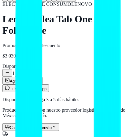
ELECTRÓNICA DE CONSUMO
LENOVO
Lenovo Idea Tab One Con
Folio Case
Promoción
-13%
de descuento
$3,039
MXN
Disponible
1
Agregar al carrito
+Info por WhatsApp
Disponible — entrega 3 a 5 días hábiles
Producto en stock con nuestro proveedor logístico. Llega a todo
México por paquetería.
Calcular costo de envío