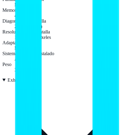
Mediatek
Memoria interna
4 GB
Diagonal de la pantalla
22,1 cm (8.7")
Resolución de la pantalla
1340 x 800 Pixeles
Adaptador gráfico
Mali-G52
Sistema operativo instalado
Android 14
Peso
320 g
Exhibición
8