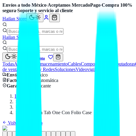
Envíos a todo México
·
Aceptamos MercadoPago
·
Compra 100%
segura
·
Soporte y servicio al cliente
Hailan Store
Hailan Store
Mi cuenta
Todas
Accesorios
Almacenamiento
Cables
Componentes
Computadoras
de venta
Seguridad y Redes
Soluciones
Videovigilancia
Envío
a todo México
Factura CFDI
automática
Garantía
de fabricante
Inicio
Catálogo
LENOVO
Lenovo Idea Tab One Con Folio Case
Volver al catálogo