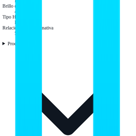
IPS
Brillo de pantalla
480 cd / m²
Tipo HD
HD
Relación de aspecto nativa
5:3
Procesador
6