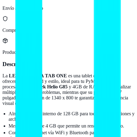
Envío a todo México
Compra protegida
Producto original
Descripción
La
LENOVO IDEA TAB ONE
es una tablet diseñada para
ofrecerte portabilidad y estilo, ideal para tu PyME. Con su
procesador
MediaTek Helio G85
y 4GB de RAM, podrás realizar
múltiples tareas sin problemas, mientras que su pantalla de 8.7
pulgadas y resolución de 1340 x 800 te garantiza una experiencia
visual excepcional.
Almacenamiento interno de 128 GB para todas tus aplicaciones y
archivos.
Memoria RAM de 4 GB que permite un rendimiento fluido.
Conexión a Internet vía WiFi y Bluetooth para mantenerte