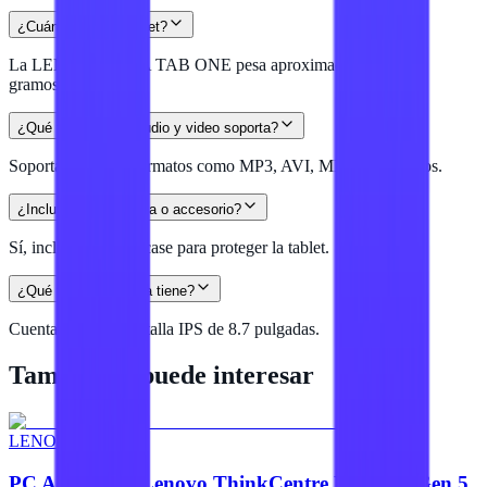
¿Cuánto pesa la tablet?
La LENOVO IDEA TAB ONE pesa aproximadamente 320
gramos.
¿Qué formatos de audio y video soporta?
Soporta múltiples formatos como MP3, AVI, MKV, entre otros.
¿Incluye alguna funda o accesorio?
Sí, incluye un folio case para proteger la tablet.
¿Qué tipo de pantalla tiene?
Cuenta con una pantalla IPS de 8.7 pulgadas.
También te puede interesar
LENOVO
PC All In One Lenovo ThinkCentre Neo 50A Gen 5