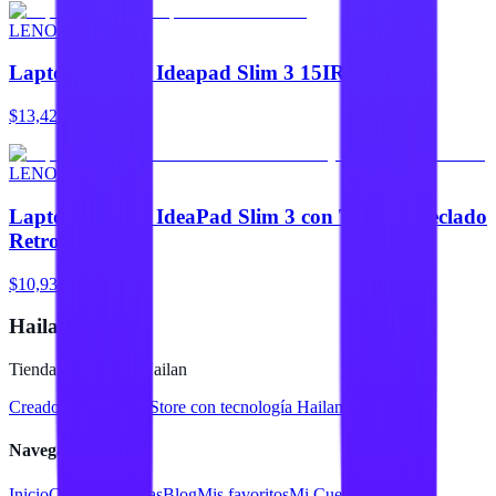
LENOVO
Laptop Lenovo Ideapad Slim 3 15IRU8
$13,423
LENOVO
Laptop Lenovo IdeaPad Slim 3 con Touch y Teclado
Retroilumin
$10,930
Hailan Store
Tienda en línea de Hailan
Creado para
Hailan Store
con tecnología Hailan ERP
Navegación
Inicio
Catálogo
Marcas
Blog
Mis favoritos
Mi Cuenta
Facturar