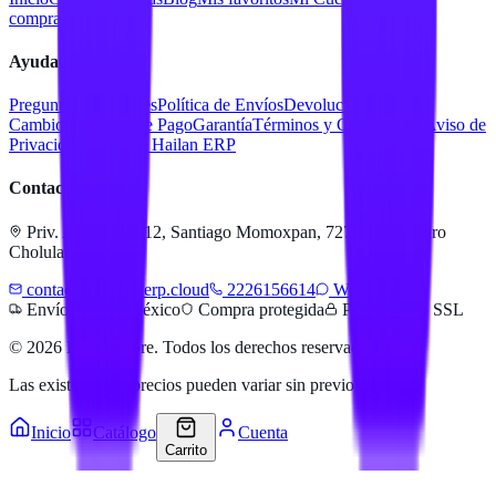
compra
Contacto
Ayuda
Preguntas Frecuentes
Política de Envíos
Devoluciones y
Cambios
Métodos de Pago
Garantía
Términos y Condiciones
Aviso de
Privacidad
Servicios Hailan ERP
Contacto
Priv. Alejandra 512, Santiago Momoxpan, 72775 San Pedro
Cholula, Pue.
contacto@hailanerp.cloud
2226156614
WhatsApp
Envíos a todo México
Compra protegida
Pago seguro SSL
©
2026
Hailan Store
. Todos los derechos reservados.
Las existencias y precios pueden variar sin previo aviso.
Inicio
Catálogo
Cuenta
Carrito