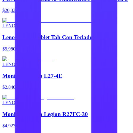
$20,333
LENOVO
Lenovo Idea Tablet Tab Con Teclado Y Pluma
$5,980
LENOVO
Monitor Lenovo L27-4E
$2,840
LENOVO
Monitor Lenovo Legion R27FC-30
$4,923