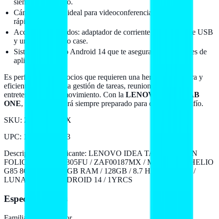
siempre conectado.
Cámara de 8 MP ideal para videoconferencias y fotografía
rápida.
Accesorios incluidos: adaptador de corriente USB-C, cable USB
y un elegante folio case.
Sistema operativo Android 14 que te asegura acceso a miles de
aplicaciones.
Es perfecta para negocios que requieren una herramienta ligera y
eficiente, ideal para la gestión de tareas, reuniones en línea y
entretenimiento en movimiento. Con la
LENOVO IDEA TAB
ONE
, tu equipo estará siempre preparado para cualquier desafío.
SKU:
ZAF00187MX
UPC
:
198156391223
Descripción del fabricante:
LENOVO IDEA TAB ONE CON
FOLIO CASE / TB305FU / ZAF00187MX / MEDIATEK HELIO
G85 8C 2.0GHZ / 4GB RAM / 128GB / 8.7 HD 1340X800 /
LUNA GREY / ANDROID 14 / 1YRCS
Especificaciones
Familia de procesador