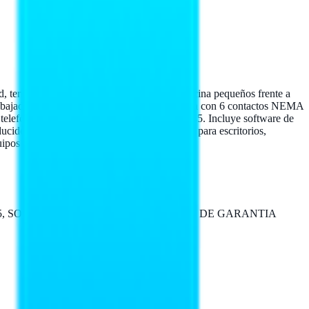
terminales punto de venta y equipos de oficina pequeños frente a
as o bajadas en la red comercial mexicana. Cuenta con 6 contactos NEMA
telefónica y red mediante puertos RJ11 y RJ45. Incluye software de
cido y peso de apenas 3.7 kg lo hacen ideal para escritorios,
pos críticos en línea durante cortes breves.
45, SOFTWARE DE MONITOREO 3 AÑOS DE GARANTIA