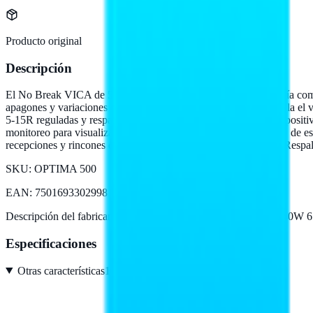
Producto original
Descripción
El No Break VICA de 500 VA / 240 W es un respaldo de energía compa
apagones y variaciones eléctricas. Su tecnología interactiva regula e
5-15R reguladas y respaldadas que permiten conectar varios disposit
monitoreo para visualizar el estado del equipo, indicadores LED de es
recepciones y rincones de trabajo donde el espacio es limitado. Respal
SKU:
OPTIMA 500
EAN
:
7501693302998
Descripción del fabricante:
NO BREAK UPS VICA 500VA/240W
Especificaciones
Otras características
15