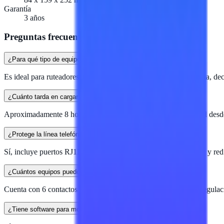
Garantía
3 años
Preguntas frecuentes
¿Para qué tipo de equipos sirve?
Es ideal para ruteadores, módems, cámaras IP, sistemas de alarma, de
¿Cuánto tarda en cargar la batería?
Aproximadamente 8 horas para alcanzar el 90% de su capacidad desde
¿Protege la línea telefónica?
Sí, incluye puertos RJ11 y RJ45 para proteger líneas de teléfono y red
¿Cuántos equipos puedo conectar?
Cuenta con 6 contactos NEMA 5-15R respaldados, todos con regulació
¿Tiene software para monitoreo?