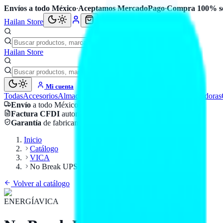
Envíos a todo México
·
Aceptamos MercadoPago
·
Compra 100% s
Hailan Store
Hailan Store
Mi cuenta
Todas
Accesorios
Almacenamiento
Cables
Componentes
Computadoras
Envío
a todo México
Factura CFDI
automática
Garantía
de fabricante
Inicio
Catálogo
VICA
No Break UPS Vica 500VA
Volver al catálogo
ENERGÍA
VICA