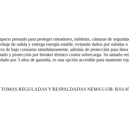
cto pensado para proteger ruteadores, módems, cámaras de seguridad, 
l voltaje de salida y entrega energía estable, evitando daños por subid
ivos de bajo consumo simultáneamente, además de protección para línea 
tado y protección por breaker térmico contra sobrecarga. Su tamaño redu
dado por 3 años de garantía, es una opción accesible para mantener equi
 6 TOMAS REGULADAS Y RESPALDADAS NEMA5-15R/ RJ11/