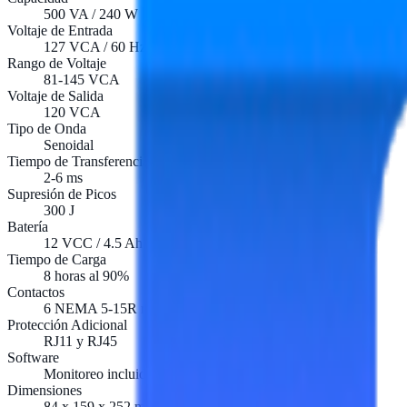
500 VA / 240 W
Voltaje de Entrada
127 VCA / 60 Hz
Rango de Voltaje
81-145 VCA
Voltaje de Salida
120 VCA
Tipo de Onda
Senoidal
Tiempo de Transferencia
2-6 ms
Supresión de Picos
300 J
Batería
12 VCC / 4.5 Ah
Tiempo de Carga
8 horas al 90%
Contactos
6 NEMA 5-15R respaldados y regulados
Protección Adicional
RJ11 y RJ45
Software
Monitoreo incluido
Dimensiones
84 x 159 x 252 mm