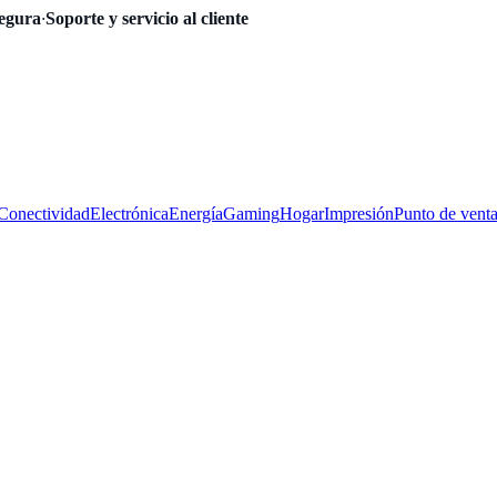
egura
·
Soporte y servicio al cliente
Conectividad
Electrónica
Energía
Gaming
Hogar
Impresión
Punto de vent