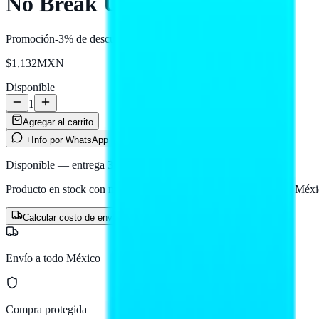
No Break UPS Vica 500VA
Promoción
-3%
de descuento
$1,132
MXN
Disponible
1
Agregar al carrito
+Info por WhatsApp
Disponible — entrega 3 a 5 días hábiles
Producto en stock con nuestro proveedor logístico. Llega a todo Méxi
Calcular costo de envío
Envío a todo México
Compra protegida