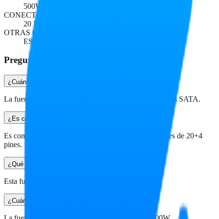
500W
CONECTOR PRINCIPAL
20 MAS 4
OTRAS CARACTERISTICAS
ESTANDAR
Preguntas frecuentes
¿Cuántos conectores SATA tiene?
La fuente de poder QUARONI cuenta con 2 conectores SATA.
¿Es compatible con todas las placas madre?
Es compatible con placas madre que utilizan conectores de 20+4
pines.
¿Qué tipo de factor de forma tiene?
Esta fuente de poder tiene un factor de forma ATX.
¿Cuánta potencia máxima puede ofrecer?
La fuente proporciona una potencia máxima de 500W.