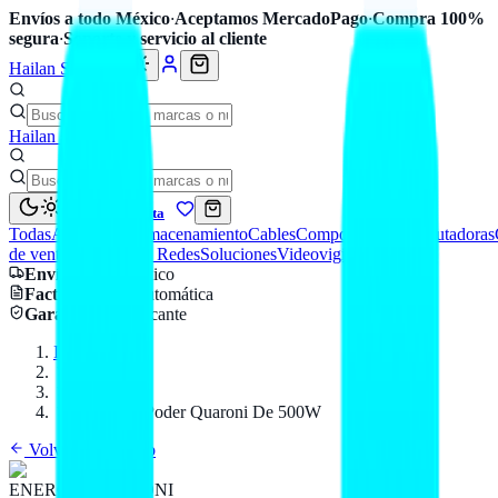
Envíos a todo México
·
Aceptamos MercadoPago
·
Compra 100%
segura
·
Soporte y servicio al cliente
Hailan Store
Hailan Store
Mi cuenta
Todas
Accesorios
Almacenamiento
Cables
Componentes
Computadoras
de venta
Seguridad y Redes
Soluciones
Videovigilancia
Envío
a todo México
Factura CFDI
automática
Garantía
de fabricante
Inicio
Catálogo
QUARONI
Fuente De Poder Quaroni De 500W
Volver al catálogo
ENERGÍA
QUARONI