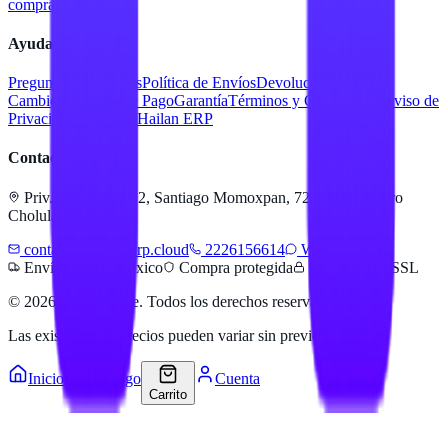
compra
Contacto
Ayuda
Preguntas Frecuentes
Política de Envíos
Devoluciones y
Cambios
Métodos de Pago
Garantía
Términos y Condiciones
Aviso de
Privacidad
Servicios Hailan ERP
Contacto
Priv. Alejandra 512, Santiago Momoxpan, 72775 San Pedro
Cholula, Pue.
contacto@hailanerp.cloud
2226156614
WhatsApp
Envíos a todo México
Compra protegida
Pago seguro SSL
©
2026
Hailan Store
. Todos los derechos reservados.
Las existencias y precios pueden variar sin previo aviso.
Inicio
Catálogo
Cuenta
Carrito