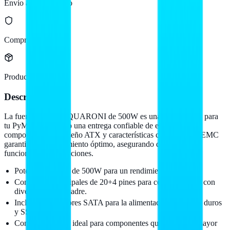
Envío a todo México
Compra protegida
Producto original
Descripción
La fuente de poder QUARONI de 500W es una opción ideal para
tu PyME, ofreciendo una entrega confiable de energía a tus
componentes. Su diseño ATX y características como el filtro EMC
garantizan un rendimiento óptimo, asegurando que tu equipo
funcione sin interrupciones.
Potencia máxima de 500W para un rendimiento eficiente.
Conectores principales de 20+4 pines para compatibilidad con
diversas placas madre.
Incluye 2 conectores SATA para la alimentación de discos duros
y SSD.
Conector de 12V ideal para componentes que requieren mayor