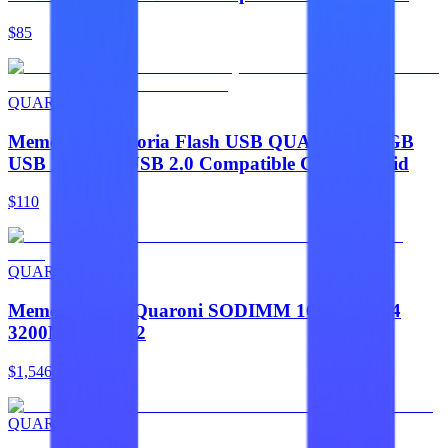
$85
QUARONI
Memorias Memoria Flash USB QUARONI 64GB
USB Metalica USB 2.0 Compatible Con Android
$110
QUARONI
Memoria Ram Quaroni SODIMM 16GB DDR4
3200MHZ CL22
$1,546
QUARONI