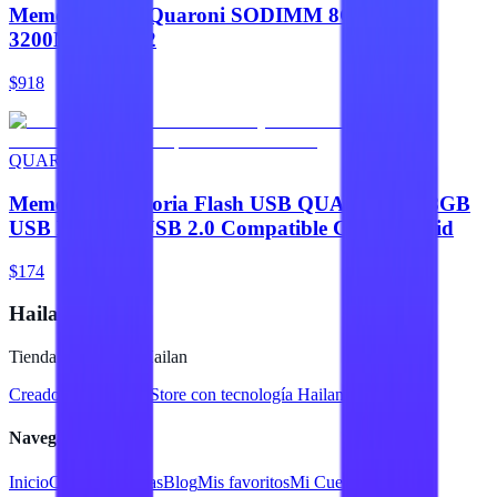
Memoria Ram Quaroni SODIMM 8GB DDR4
3200MHz CL22
$918
QUARONI
Memorias Memoria Flash USB QUARONI 128GB
USB Metalica USB 2.0 Compatible Con Android
$174
Hailan Store
Tienda en línea de Hailan
Creado para
Hailan Store
con tecnología Hailan ERP
Navegación
Inicio
Catálogo
Marcas
Blog
Mis favoritos
Mi Cuenta
Facturar