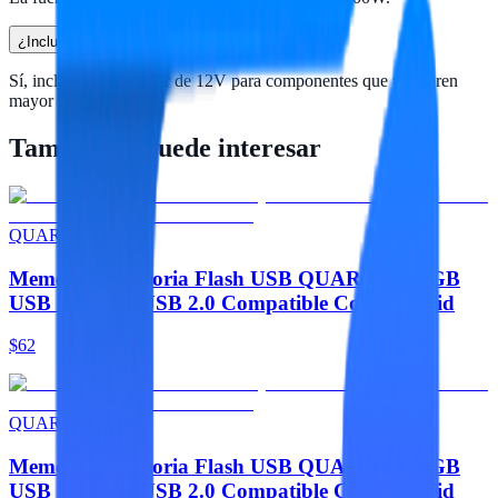
¿Incluye conector para componentes de 12V?
Sí, incluye un conector de 12V para componentes que requieren
mayor energía.
También te puede interesar
QUARONI
Memorias Memoria Flash USB QUARONI 16GB
USB Metalica USB 2.0 Compatible Con Android
$62
QUARONI
Memorias Memoria Flash USB QUARONI 32GB
USB Metalica USB 2.0 Compatible Con Android