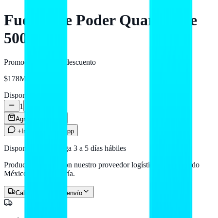
Fuente De Poder Quaroni De
500W
Promoción
-10%
de descuento
$178
MXN
Disponible
1
Agregar al carrito
+Info por WhatsApp
Disponible — entrega 3 a 5 días hábiles
Producto en stock con nuestro proveedor logístico. Llega a todo
México por paquetería.
Calcular costo de envío