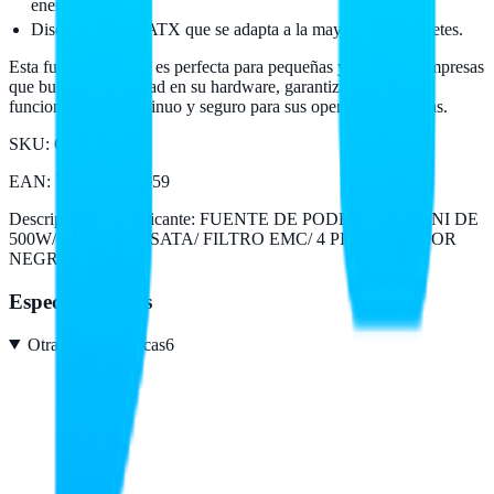
energía.
Diseño estándar ATX que se adapta a la mayoría de gabinetes.
Esta fuente de poder es perfecta para pequeñas y medianas empresas
que buscan estabilidad en su hardware, garantizando así un
funcionamiento continuo y seguro para sus operaciones diarias.
SKU:
QPSU-05
EAN
:
7500647008559
Descripción del fabricante:
FUENTE DE PODER QUARONI DE
500W/ 24 PINES/ 2SATA/ FILTRO EMC/ 4 PIN P4 / COLOR
NEGRO
Especificaciones
Otras características
6