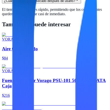
¿Cuál es el tiempo de secado después de usarlo?
El tiempo de secado es rápido, permitiendo que los componentes
queden listos para usar casi de inmediato.
También te puede interesar
VORAGO
Aire Comprimido
$84
VORAGO
Fuente De Poder Vorago PSU-101 500W 2 X SATA
Caja
$216