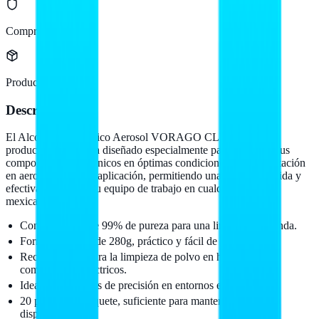
Compra protegida
Producto original
Descripción
El Alcohol Isopropílico Aerosol VORAGO CLN-111 es un
producto de limpieza diseñado especialmente para mantener tus
componentes electrónicos en óptimas condiciones. Su presentación
en aerosol facilita la aplicación, permitiendo una limpieza rápida y
efectiva, ideal para tu equipo de trabajo en cualquier PyME
mexicana.
Concentración de 99% de pureza para una limpieza profunda.
Formato aerosol de 280g, práctico y fácil de usar.
Recomendado para la limpieza de polvo en hardware y
componentes eléctricos.
Ideal para trabajos de precisión en entornos electrónicos.
20 piezas por paquete, suficiente para mantener múltiples
dispositivos.