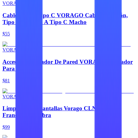
VORAGO
Cables Cable Tipo C VORAGO Cable Extensión,
Tipo C Hembra A Tipo C Macho
$55
VORAGO
Accesorio Cargador De Pared VORAGO Cargador
Para Pared
$81
VORAGO
Limpiador de Pantallas Vorago CLN-109 con
Franela Microfibra
$99