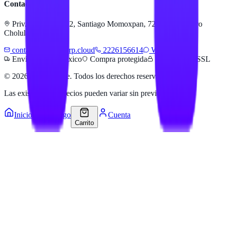
Contacto
Priv. Alejandra 512, Santiago Momoxpan, 72775 San Pedro
Cholula, Pue.
contacto@hailanerp.cloud
2226156614
WhatsApp
Envíos a todo México
Compra protegida
Pago seguro SSL
©
2026
Hailan Store
. Todos los derechos reservados.
Las existencias y precios pueden variar sin previo aviso.
Inicio
Catálogo
Cuenta
Carrito