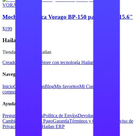
VORAGO
Mochila ecológica Vorago BP-150 para laptop 15.6"
$199
Hailan Store
Tienda en línea de Hailan
Creado para
Hailan Store
con tecnología Hailan ERP
Navegación
Inicio
Catálogo
Marcas
Blog
Mis favoritos
Mi Cuenta
Facturar
compra
Contacto
Ayuda
Preguntas Frecuentes
Política de Envíos
Devoluciones y
Cambios
Métodos de Pago
Garantía
Términos y Condiciones
Aviso de
Privacidad
Servicios Hailan ERP