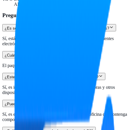
AEROSOL
Preguntas frecuentes
¿Es seguro usar este producto en componentes electrónicos?
Sí, está formulado específicamente para limpiar componentes
electrónicos sin dañarlos.
¿Cuántos envases vienen en un paquete?
El paquete incluye 20 envases de 280g cada uno.
¿Este aerosol es adecuado para limpiar computadoras?
Sí, es ideal para la limpieza de polvo en computadoras y otros
dispositivos electrónicos.
¿Puedo usarlo en equipos de oficina?
Sí, es efectivo para limpiar cualquier equipo de oficina que contenga
componentes electrónicos.