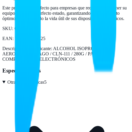
Este producto es perfecto para empresas que requieren mantener su
equipo técnico en perfecto estado, garantizando un rendimiento
óptimo y prolongando la vida útil de sus dispositivos electrónicos.
SKU:
CLN-111
EAN
:
7503056609225
Descripción del fabricante:
ALCOHOL ISOPROPILICO
AEROSOL / VORAGO / CLN-111 / 280G / PARA
COMPONENTES ELECTRÓNICOS
Especificaciones
Otras características
5