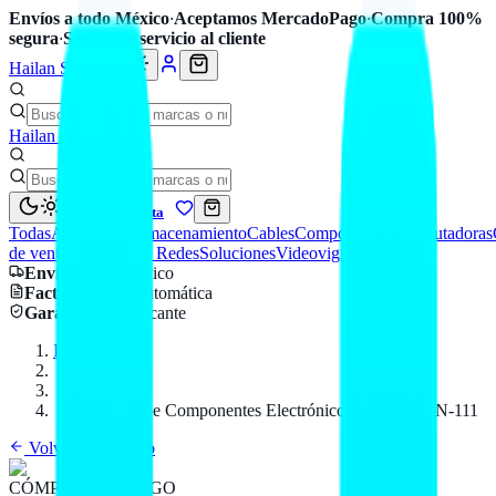
Envíos a todo México
·
Aceptamos MercadoPago
·
Compra 100%
segura
·
Soporte y servicio al cliente
Hailan Store
Hailan Store
Mi cuenta
Todas
Accesorios
Almacenamiento
Cables
Componentes
Computadoras
de venta
Seguridad y Redes
Soluciones
Videovigilancia
Envío
a todo México
Factura CFDI
automática
Garantía
de fabricante
Inicio
Catálogo
VORAGO
Limpiador de Componentes Electrónicos Vorago CLN-111
Volver al catálogo
CÓMPUTO
VORAGO