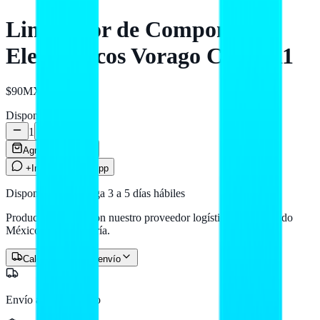
Limpiador de Componentes
Electrónicos Vorago CLN-111
$90
MXN
Disponible
1
Agregar al carrito
+Info por WhatsApp
Disponible — entrega 3 a 5 días hábiles
Producto en stock con nuestro proveedor logístico. Llega a todo
México por paquetería.
Calcular costo de envío
Envío a todo México