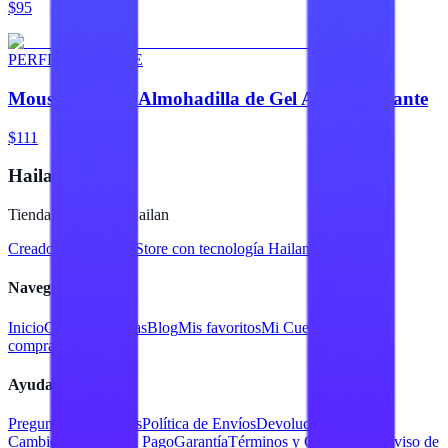
$95
PERFECT CHOICE
Mouse Pad con Almohadilla de Gel Antiderrapante
$111
Hailan Store
Tienda en línea de Hailan
Creado para
Hailan Store
con tecnología Hailan ERP
Navegación
Inicio
Catálogo
Marcas
Blog
Mis favoritos
Mi Cuenta
Facturar
compra
Contacto
Ayuda
Preguntas Frecuentes
Política de Envíos
Devoluciones y
Cambios
Métodos de Pago
Garantía
Términos y Condiciones
Aviso de