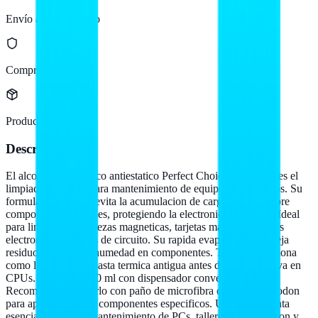
Envío a todo México
Compra protegida
Producto original
Descripción
El alcohol isopropilico antiestatico Perfect Choice de 250 ml es el
limpiador esencial para mantenimiento de equipos electronicos. Su
formula antiestatica evita la acumulacion de carga estatica sobre
componentes sensibles, protegiendo la electronica al limpiar. Ideal
para limpieza de cabezas magneticas, tarjetas madre, contactos
electronicos y placas de circuito. Su rapida evaporacion no deja
residuos, marcas ni humedad en componentes. Tambien funciona
como limpiador de pasta termica antigua antes de aplicar nueva en
CPUs. Frasco de 250 ml con dispensador conveniente.
Recomendamos usarlo con paño de microfibra o copo de algodon
para aplicaciones en componentes especificos. Una herramienta
esencial en kits de mantenimiento de PCs, talleres de reparacion y