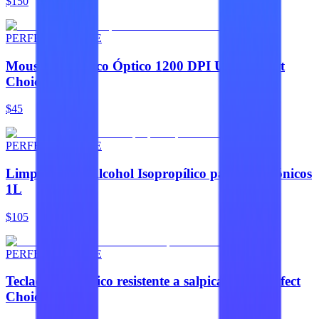
$150
PERFECT CHOICE
Mouse Alámbrico Óptico 1200 DPI USB Perfect
Choice
$45
PERFECT CHOICE
Limpiador de Alcohol Isopropílico para Electrónicos
1L
$105
PERFECT CHOICE
Teclado alámbrico resistente a salpicaduras Perfect
Choice