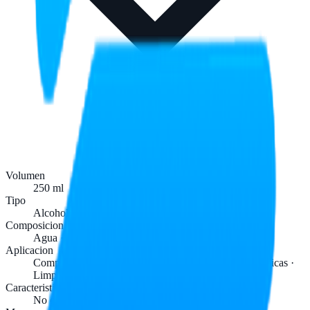
Volumen
250 ml
Tipo
Alcohol isopropilico antiestatico
Composicion
Agua · Alcohol · Conservador · Fragancia
Aplicacion
Componentes electronicos · Tarjetas · Cabezas magneticas ·
Limpieza de pasta termica
Caracteristicas
No deja residuos · Rapida evaporacion · Antiestatico