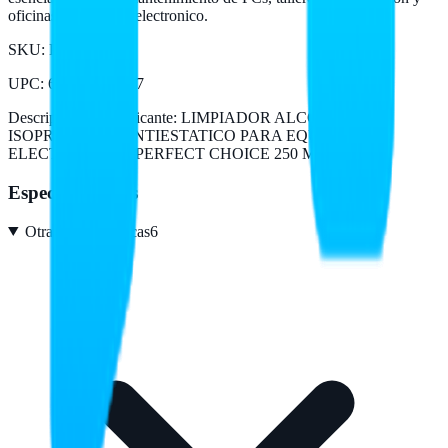
oficinas con equipo electronico.
SKU:
PC-034087
UPC
:
615604034087
Descripción del fabricante:
LIMPIADOR ALCOHOL
ISOPROPILICO ANTIESTATICO PARA EQUIPOS
ELECTRONICOS PERFECT CHOICE 250 ML
Especificaciones
Otras características
6