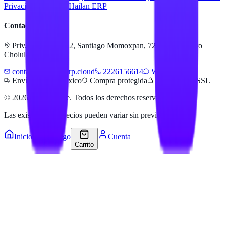
Privacidad
Servicios Hailan ERP
Contacto
Priv. Alejandra 512, Santiago Momoxpan, 72775 San Pedro
Cholula, Pue.
contacto@hailanerp.cloud
2226156614
WhatsApp
Envíos a todo México
Compra protegida
Pago seguro SSL
©
2026
Hailan Store
. Todos los derechos reservados.
Las existencias y precios pueden variar sin previo aviso.
Inicio
Catálogo
Cuenta
Carrito