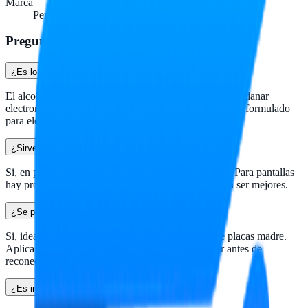
Marca
Perfect Choice
Preguntas frecuentes
¿Es lo mismo que alcohol farmacia 70%?
El alcohol farmacia 70% tiene 30% de agua que puede danar
electronica sensible. Este es alcohol isopropilico (puro) formulado
para electronica, sin riesgo de oxidacion.
¿Sirve para limpiar pantallas?
Si, en proporcion correcta y con paño de microfibra. Para pantallas
hay productos especificos antibacteriales que pueden ser mejores.
¿Se puede usar en placas madre?
Si, ideal para limpiar contactos y eliminar polvo de placas madre.
Aplica con paño o copo de algodon, deja evaporar antes de
reconectar.
¿Es inflamable?