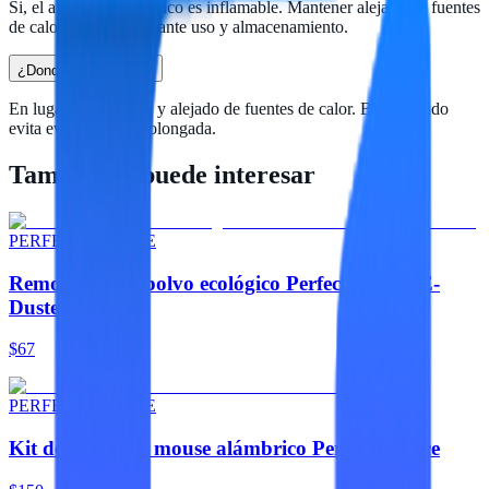
Si, el alcohol isopropilico es inflamable. Mantener alejado de fuentes
de calor o chispas durante uso y almacenamiento.
¿Donde guardarlo?
En lugar fresco, seco y alejado de fuentes de calor. Bien cerrado
evita evaporacion prolongada.
También te puede interesar
PERFECT CHOICE
Removedor de polvo ecológico Perfect Choice E-
Duster 330 ML
$67
PERFECT CHOICE
Kit de teclado y mouse alámbrico Perfect Choice