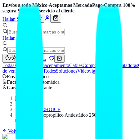
Envíos a todo México
·
Aceptamos MercadoPago
·
Compra 100%
segura
·
Soporte y servicio al cliente
Hailan Store
Hailan Store
Mi cuenta
Todas
Accesorios
Almacenamiento
Cables
Componentes
Computadoras
de venta
Seguridad y Redes
Soluciones
Videovigilancia
Envío
a todo México
Factura CFDI
automática
Garantía
de fabricante
Inicio
Catálogo
PERFECT CHOICE
Limpiador Isopropílico Antiestático 250 ML para
Electrónica
Volver al catálogo