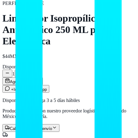
PERFECT CHOICE
Limpiador Isopropílico
Antiestático 250 ML para
Electrónica
$44
MXN
Disponible
1
Agregar al carrito
+Info por WhatsApp
Disponible — entrega 3 a 5 días hábiles
Producto en stock con nuestro proveedor logístico. Llega a todo
México por paquetería.
Calcular costo de envío