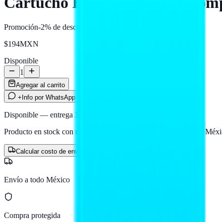
Cartucho Epson 664 Cyan Comp
Promoción
-2%
de descuento
$194
MXN
Disponible
1
Agregar al carrito
+Info por WhatsApp
Disponible — entrega 3 a 5 días hábiles
Producto en stock con nuestro proveedor logístico. Llega a todo Méxi
Calcular costo de envío
Envío a todo México
Compra protegida