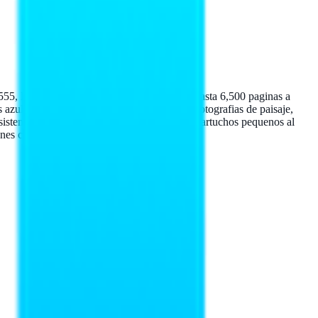
555, L300 y L1300. Ofrece rendimiento de hasta 6,500 paginas a
azules vibrantes y precisos esenciales para fotografias de paisaje,
sistema EcoTank elimina la dependencia de cartuchos pequenos al
es con tintas no oficiales.