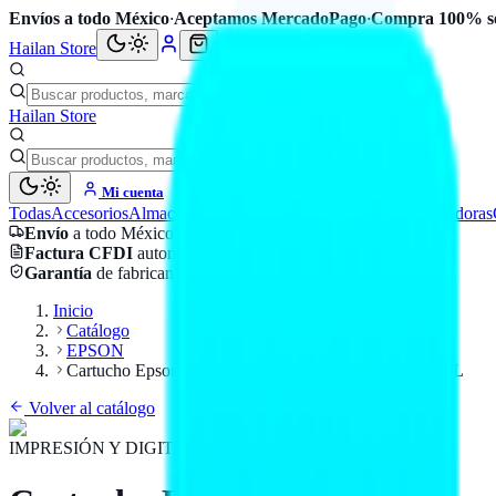
Envíos a todo México
·
Aceptamos MercadoPago
·
Compra 100% s
Hailan Store
Hailan Store
Mi cuenta
Todas
Accesorios
Almacenamiento
Cables
Componentes
Computadoras
Envío
a todo México
Factura CFDI
automática
Garantía
de fabricante
Inicio
Catálogo
EPSON
Cartucho Epson 664 Cyan Compatible con Impresoras L
Volver al catálogo
IMPRESIÓN Y DIGITALIZACIÓN
EPSON