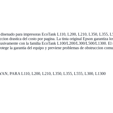
nal disenado para impresoras EcoTank L110, L200, L210, L350, L355, L
ion drastica del costo por pagina. La tinta original Epson garantiza los 
xclusivamente con la familia EcoTank L100/L200/L300/L500/L1300. El 
protege la garantia del equipo y previene problemas de obstruccion comun
PARA L110, L200, L210, L350, L355, L555, L300, L1300