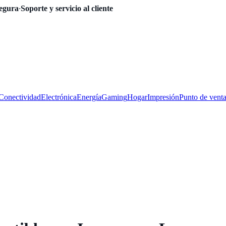
egura
·
Soporte y servicio al cliente
Conectividad
Electrónica
Energía
Gaming
Hogar
Impresión
Punto de vent