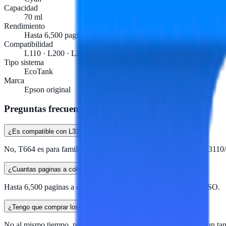
Capacidad
70 ml
Rendimiento
Hasta 6,500 paginas
Compatibilidad
L110 · L200 · L210 · L350 · L355 · L555 · L300 · L1300
Tipo sistema
EcoTank
Marca
Epson original
Preguntas frecuentes
¿Es compatible con L3110 o L4150?
No, T664 es para familia L100/L200/L300/L500/L1300. Para L3110/
¿Cuantas paginas a color imprime?
Hasta 6,500 paginas a color al 5% de cobertura segun estandar ISO.
¿Tengo que comprar los 4 colores juntos?
No al mismo tiempo, pero la impresora bloquea operacion si algun tan