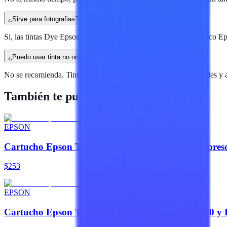
¿Sirve para fotografias?
Si, las tintas Dye Epson son ideales para fotos en papel fotografico
¿Puedo usar tinta no original?
No se recomienda. Tintas no originales pueden danar los cabezales y 
También te puede interesar
EPSON
Cartucho Epson T504 Negro Compatible con Impres
$253
EPSON
Cartucho Epson T544 Negro Para Modelos L1210 y