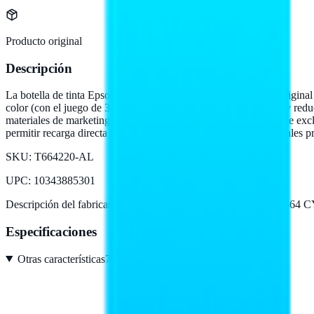
Producto original
Descripción
La botella de tinta Epson 664 cyan de 70 ml es el consumible origi
color (con el juego de 3 colores), brindando autonomia notable y reducc
materiales de marketing y diagramas tecnicos a color. Compatible e
permitir recarga directa al tanque interno. Mantener tintas originales 
SKU:
T664220-AL
UPC
:
10343885301
Descripción del fabricante:
CARTUCHO EPSON MODELO 664 CYAN, 
Especificaciones
Otras características
7