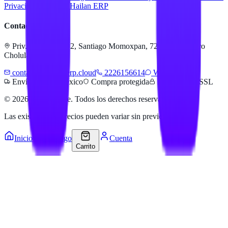
Privacidad
Servicios Hailan ERP
Contacto
Priv. Alejandra 512, Santiago Momoxpan, 72775 San Pedro
Cholula, Pue.
contacto@hailanerp.cloud
2226156614
WhatsApp
Envíos a todo México
Compra protegida
Pago seguro SSL
©
2026
Hailan Store
. Todos los derechos reservados.
Las existencias y precios pueden variar sin previo aviso.
Inicio
Catálogo
Cuenta
Carrito