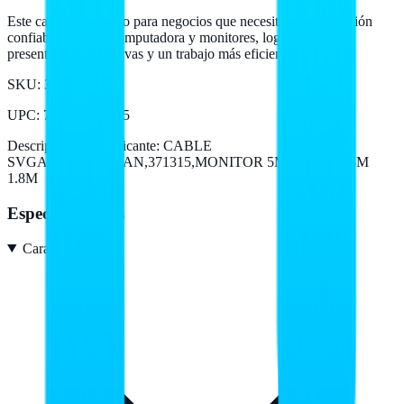
Este cable es perfecto para negocios que necesitan una conexión
confiable entre su computadora y monitores, logrando así
presentaciones efectivas y un trabajo más eficiente.
SKU:
371315
UPC
:
766623371315
Descripción del fabricante:
CABLE
SVGA,MANHATTAN,371315,MONITOR 5MM HD15M-M
1.8M
Especificaciones
Características
6