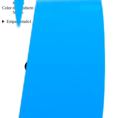
Macho
Color del producto
Negro
Empaquetado
1