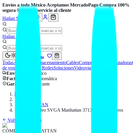
Envíos a todo México
·
Aceptamos MercadoPago
·
Compra 100%
segura
·
Soporte y servicio al cliente
Hailan Store
Hailan Store
Mi cuenta
Todas
Accesorios
Almacenamiento
Cables
Componentes
Computadoras
de venta
Seguridad y Redes
Soluciones
Videovigilancia
Envío
a todo México
Factura CFDI
automática
Garantía
de fabricante
Inicio
Catálogo
MANHATTAN
Cable de video SVGA Manhattan 371315 de 1.8 metros
Volver al catálogo
CÓMPUTO
MANHATTAN