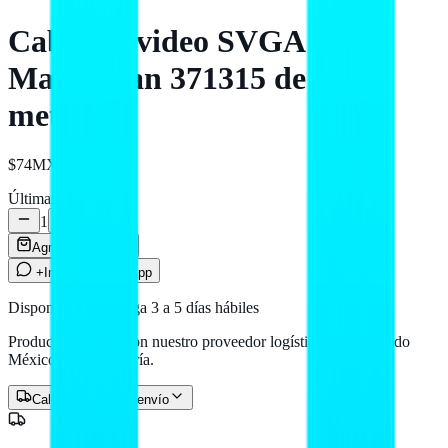
Cable de video SVGA
Manhattan 371315 de 1.8
metros
$74
MXN
Últimas
5
unidades
1
Agregar al carrito
+Info por WhatsApp
Disponible — entrega 3 a 5 días hábiles
Producto en stock con nuestro proveedor logístico. Llega a todo
México por paquetería.
Calcular costo de envío