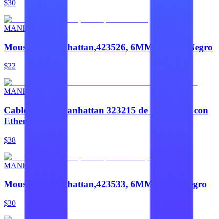
$30
MANHATTAN
Mousepad,Manhattan,423526, 6MM Granel, Negro
$22
MANHATTAN
Cable HDMI Manhattan 323215 de 1.4 metros con
Ethernet
$38
MANHATTAN
Mousepad,Manhattan,423533, 6MM Bolsa, Negro
$30