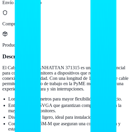
Envío a todo México
Compra protegida
Producto original
Descripción
El Cable SVGA MANHATTAN 371315 es una solución esencial
para conectar tus monitores a dispositivos que requieren una
conexión de alta calidad. Con una longitud de 1.8 metros, este cable
permite que tu equipo de trabajo en la PyME mexicana tenga una
experiencia visual clara y sin interrupciones.
Longitud de 1.8 metros para mayor flexibilidad en el espacio.
Entrada y salida SVGA que garantizan compatibilidad con la
mayoría de los monitores.
Diseño delgado y ligero, ideal para instalaciones rápidas.
Conectores HD15M-M que aseguran una conexión segura y
estable.