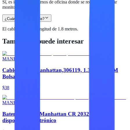
Sí, es ideal para entornos de oficina donde se requiere conectar
monitores.
¿Cuánto mide el cable?
El cable tiene una longitud de 1.8 metros.
También te puede interesar
MANHATTAN
Cable HDMI,Manhattan,306119, 1.3 M-M 1.8M
Bolsa
$38
MANHATTAN
Batería CMOS Manhattan CR 2032 para
dispositivos electrónico