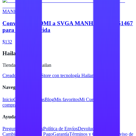
MANHATTAN
Convertidor HDMI a SVGA MANHATTAN 151467
para tu conectivida
$132
Hailan Store
Tienda en línea de Hailan
Creado para
Hailan Store
con tecnología Hailan ERP
Navegación
Inicio
Catálogo
Marcas
Blog
Mis favoritos
Mi Cuenta
Facturar
compra
Contacto
Ayuda
Preguntas Frecuentes
Política de Envíos
Devoluciones y
Cambios
Métodos de Pago
Garantía
Términos y Condiciones
Aviso de