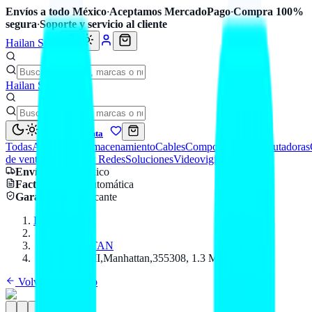
Envíos a todo México
·
Aceptamos MercadoPago
·
Compra 100%
segura
·
Soporte y servicio al cliente
Hailan Store
Hailan Store
Mi cuenta
Todas
Accesorios
Almacenamiento
Cables
Componentes
Computadoras
de venta
Seguridad y Redes
Soluciones
Videovigilancia
Envío
a todo México
Factura CFDI
automática
Garantía
de fabricante
Inicio
Catálogo
MANHATTAN
Cable HDMI,Manhattan,355308, 1.3 M-M 1.5M
Volver al catálogo