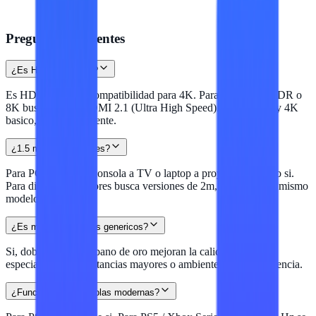
Preguntas frecuentes
¿Es HDMI 2.0 o 2.1?
Es HDMI 1.3 con compatibilidad para 4K. Para 4K 60 Hz HDR o
8K busca cables HDMI 2.1 (Ultra High Speed). Para 1080p y 4K
basico, este es suficiente.
¿1.5 m son suficientes?
Para PC a monitor, consola a TV o laptop a proyector cercano si.
Para distancias mayores busca versiones de 2m, 3m o 5m del mismo
modelo.
¿Es mejor que cables genericos?
Si, doble blindaje y bano de oro mejoran la calidad de senal
especialmente en distancias mayores o ambientes con interferencia.
¿Funciona con consolas modernas?