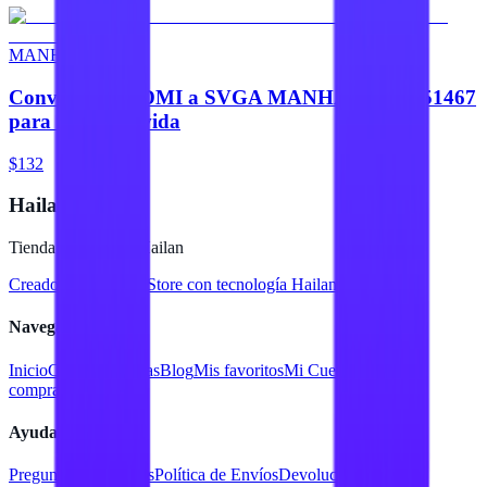
MANHATTAN
Convertidor HDMI a SVGA MANHATTAN 151467
para tu conectivida
$132
Hailan Store
Tienda en línea de Hailan
Creado para
Hailan Store
con tecnología Hailan ERP
Navegación
Inicio
Catálogo
Marcas
Blog
Mis favoritos
Mi Cuenta
Facturar
compra
Contacto
Ayuda
Preguntas Frecuentes
Política de Envíos
Devoluciones y