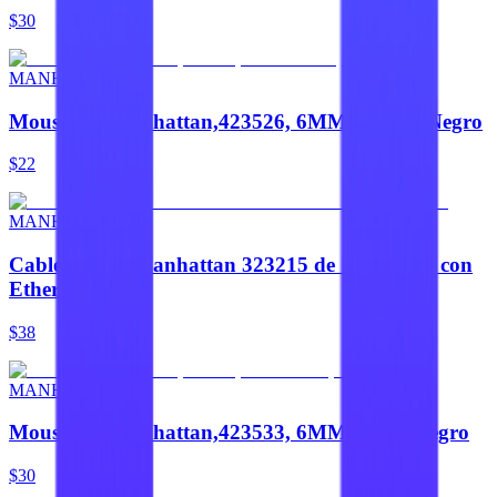
$30
MANHATTAN
Mousepad,Manhattan,423526, 6MM Granel, Negro
$22
MANHATTAN
Cable HDMI Manhattan 323215 de 1.4 metros con
Ethernet
$38
MANHATTAN
Mousepad,Manhattan,423533, 6MM Bolsa, Negro
$30