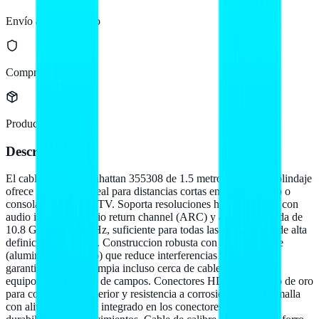
Envío a todo México
Compra protegida
Producto original
Descripción
El cable HDMI Manhattan 355308 de 1.5 metros con doble blindaje
ofrece la solucion ideal para distancias cortas entre PC, laptop o
consola y monitor o TV. Soporta resoluciones hasta 4K x 2K con
audio integrado, audio return channel (ARC) y ancho de banda de
10.8 Gbps a 600 MHz, suficiente para todas las necesidades de alta
definicion modernas. Construccion robusta con doble blindaje
(aluminio + trenzado) que reduce interferencias EMI/RFI,
garantizando senal limpia incluso cerca de cables electricos o
equipos generadores de campos. Conectores HDMI con bano de oro
para conduccion superior y resistencia a corrosion. Forro de malla
con alivio de tension integrado en los conectores para mayor