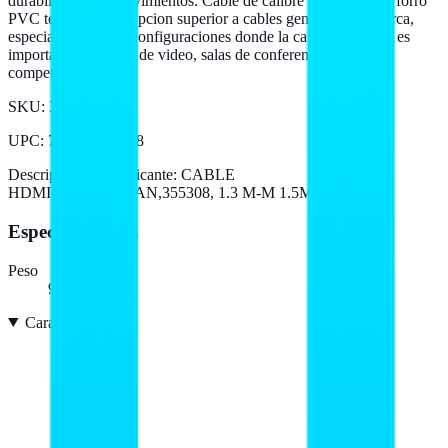
durabilidad ante movimientos. Cable de calibre 30 AWG con forro
PVC termico. Una opcion superior a cables genericos sin marca,
especialmente para configuraciones donde la calidad de senal es
importante (estudios de video, salas de conferencia, gaming
competitivo).
SKU:
355308
UPC
:
766623355308
Descripción del fabricante:
CABLE
HDMI,MANHATTAN,355308, 1.3 M-M 1.5M
Especificaciones
Peso
93,3 g
Características
15