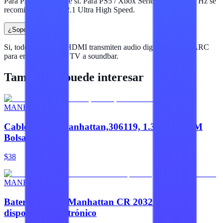
Para PS4 / Xbox One si. Para PS5 / Xbox Series X a 4K 120 Hz se
recomienda HDMI 2.1 Ultra High Speed.
¿Soporta audio?
Si, todos los cables HDMI transmiten audio digital. Soporta ARC
para enviar audio de TV a soundbar.
También te puede interesar
MANHATTAN
Cable HDMI,Manhattan,306119, 1.3 M-M 1.8M
Bolsa
$38
MANHATTAN
Batería CMOS Manhattan CR 2032 para
dispositivos electrónico