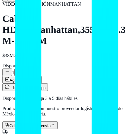
VIDEO PROYECCIÓN
MANHATTAN
Cable
HDMI,Manhattan,355308, 1.3
M-M 1.5M
$38
MXN
Disponible
1
Agregar al carrito
+Info por WhatsApp
Disponible — entrega 3 a 5 días hábiles
Producto en stock con nuestro proveedor logístico. Llega a todo
México por paquetería.
Calcular costo de envío