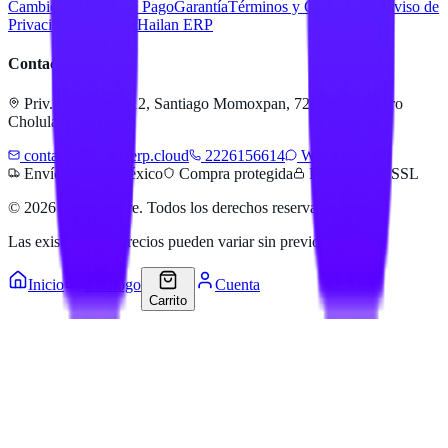
Cambios
Métodos de Pago
Garantía
Términos y Condiciones
Aviso de
Privacidad
Servicios Hailan ERP
Contacto
Priv. Alejandra 512, Santiago Momoxpan, 72775 San Pedro
Cholula, Pue.
contacto@hailanerp.cloud
2226156614
WhatsApp
Envíos a todo México
Compra protegida
Pago seguro SSL
©
2026
Hailan Store
. Todos los derechos reservados.
Las existencias y precios pueden variar sin previo aviso.
Inicio
Catálogo
Cuenta
Carrito