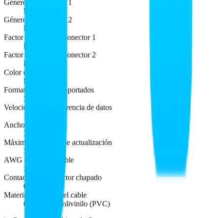
Género del conector 1
Macho
Género del conector 2
Macho
Factor de forma de conector 1
Derecho
Factor de forma de conector 2
Derecho
Color del producto
Negro
Formatos gráficos soportados
3840 x 2160
Velocidad de transferencia de datos
10,2 Gbit/s
Ancho de banda
340 MHz
Máxima velocidad de actualización
30 Hz
AWG calibre del cable
30
Contactos del conector chapado
Oro
Material del forro del cable
Cloruro de polivinilo (PVC)