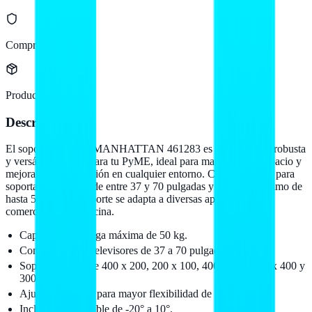
Compra protegida
Producto original
Descripción
El soporte para TV MANHATTAN 461283 es una solución robusta
y versátil diseñada para tu PyME, ideal para maximizar el espacio y
mejorar la visualización en cualquier entorno. Con capacidad para
soportar televisores de entre 37 y 70 pulgadas y un peso máximo de
hasta 50 kg, este soporte se adapta a diversas aplicaciones
comerciales y de oficina.
Capacidad de carga máxima de 50 kg.
Compatible con televisores de 37 a 70 pulgadas.
Soporte VESA de 400 x 200, 200 x 100, 400 x 600, 600 x 400 y
300 x 300.
Ajuste articulado para mayor flexibilidad de visualización.
Inclinación ajustable de -20° a 10°.