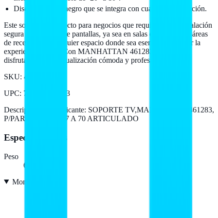
Diseño en color negro que se integra con cualquier decoración.
Este soporte es perfecto para negocios que requieren una instalación
segura y adaptable de pantallas, ya sea en salas de reuniones, áreas
de recepción o cualquier espacio donde sea esencial optimizar la
experiencia visual. Con MANHATTAN 461283, tu equipo
disfrutará de una visualización cómoda y profesional.
SKU:
461283
UPC
:
766623461283
Descripción del fabricante:
SOPORTE TV,MANHATTAN,461283,
P/PARED 50KG, 37 A 70 ARTICULADO
Especificaciones
Peso
6,25 kg
Montaje
8