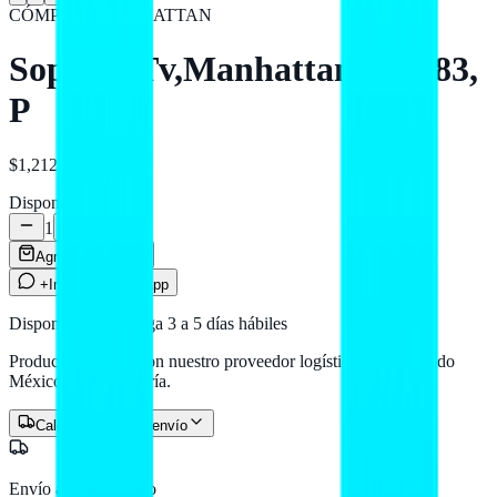
CÓMPUTO
MANHATTAN
Soporte Tv,Manhattan,461283,
P
$1,212
MXN
Disponible
1
Agregar al carrito
+Info por WhatsApp
Disponible — entrega 3 a 5 días hábiles
Producto en stock con nuestro proveedor logístico. Llega a todo
México por paquetería.
Calcular costo de envío
Envío a todo México