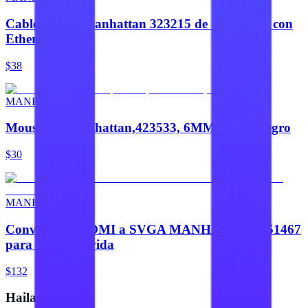
Cable HDMI Manhattan 323215 de 1.4 metros con
Ethernet
$38
MANHATTAN
Mousepad,Manhattan,423533, 6MM Bolsa, Negro
$30
MANHATTAN
Convertidor HDMI a SVGA MANHATTAN 151467
para tu conectivida
$132
Hailan Store