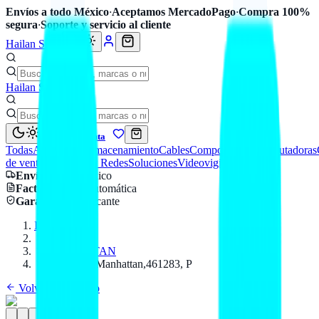
Envíos a todo México
·
Aceptamos MercadoPago
·
Compra 100%
segura
·
Soporte y servicio al cliente
Hailan Store
Hailan Store
Mi cuenta
Todas
Accesorios
Almacenamiento
Cables
Componentes
Computadoras
de venta
Seguridad y Redes
Soluciones
Videovigilancia
Envío
a todo México
Factura CFDI
automática
Garantía
de fabricante
Inicio
Catálogo
MANHATTAN
Soporte Tv,Manhattan,461283, P
Volver al catálogo