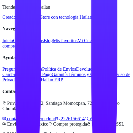
Tienda en línea de Hailan
Creado para
Hailan Store
con tecnología Hailan ERP
Navegación
Inicio
Catálogo
Marcas
Blog
Mis favoritos
Mi Cuenta
Facturar
compra
Contacto
Ayuda
Preguntas Frecuentes
Política de Envíos
Devoluciones y
Cambios
Métodos de Pago
Garantía
Términos y Condiciones
Aviso de
Privacidad
Servicios Hailan ERP
Contacto
Priv. Alejandra 512, Santiago Momoxpan, 72775 San Pedro
Cholula, Pue.
contacto@hailanerp.cloud
2226156614
WhatsApp
Envíos a todo México
Compra protegida
Pago seguro SSL