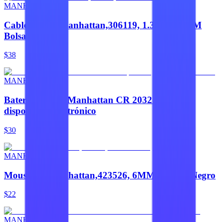
MANHATTAN
Cable HDMI,Manhattan,306119, 1.3 M-M 1.8M
Bolsa
$38
MANHATTAN
Batería CMOS Manhattan CR 2032 para
dispositivos electrónico
$30
MANHATTAN
Mousepad,Manhattan,423526, 6MM Granel, Negro
$22
MANHATTAN