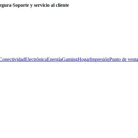
egura
·
Soporte y servicio al cliente
Conectividad
Electrónica
Energía
Gaming
Hogar
Impresión
Punto de vent