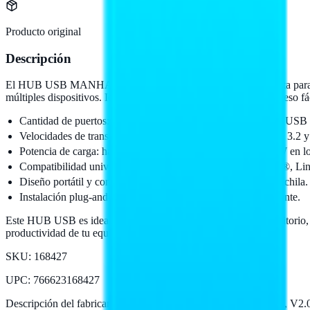
Producto original
Descripción
El HUB USB MANHATTAN 168427 es la herramienta perfecta para maxi
múltiples dispositivos. Ideal para empresas que requieren un acceso fác
Cantidad de puertos: 4 (1 puerto USB 3.2 Gen 1 y 3 puertos USB 
Velocidades de transferencia: hasta 5 Gbps en el puerto USB 3.2 
Potencia de carga: hasta 4.5 W en el puerto USB 3.2 y 2.5 W en l
Compatibilidad universal: funciona con Windows®, macOS®, Linu
Diseño portátil y compacto, fácil de llevar en el bolsillo o mochila.
Instalación plug-and-play y soporte para intercambio en caliente.
Este HUB USB es ideal para empresas que utilizan PCs de escritorio, 
productividad de tu equipo con MANHATTAN.
SKU:
168427
UPC
:
766623168427
Descripción del fabricante:
HUB USB,MANHATTAN,168427, V2.0 