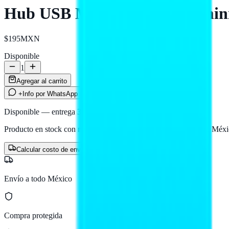
Hub USB Manhattan de aluminio
$195
MXN
Disponible
1
Agregar al carrito
+Info por WhatsApp
Disponible — entrega 3 a 5 días hábiles
Producto en stock con nuestro proveedor logístico. Llega a todo Méxi
Calcular costo de envío
Envío a todo México
Compra protegida