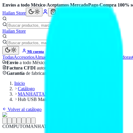
Envíos a todo México
·
Aceptamos MercadoPago
·
Compra 100% s
Hailan Store
Hailan Store
Mi cuenta
Todas
Accesorios
Almacenamiento
Cables
Componentes
Computadoras
Envío
a todo México
Factura CFDI
automática
Garantía
de fabricante
Inicio
Catálogo
MANHATTAN
Hub USB Manhattan de aluminio gris espacial
Volver al catálogo
CÓMPUTO
MANHATTAN