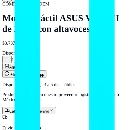
CÓMPUTO
ASUS OEM
Monitor táctil ASUS VT229H
de 21.5" con altavoces
$3,737
MXN
Disponible
1
Agregar al carrito
+Info por WhatsApp
Disponible — entrega 3 a 5 días hábiles
Producto en stock con nuestro proveedor logístico. Llega a todo
México por paquetería.
Calcular costo de envío
Envío a todo México