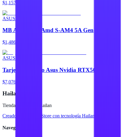
$1,157
ASUS OEM
MB Asus B550 Amd S-AM4 5A Gen
$1,486
ASUS OEM
Tarjeta De Video Asus Nvidia RTX5060
$7,076
Hailan Store
Tienda en línea de Hailan
Creado para
Hailan Store
con tecnología Hailan ERP
Navegación