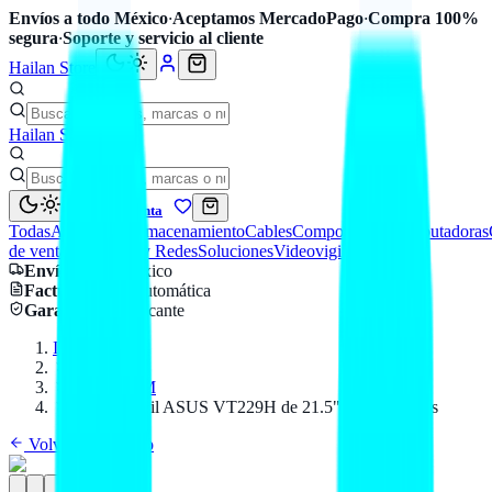
Envíos a todo México
·
Aceptamos MercadoPago
·
Compra 100%
segura
·
Soporte y servicio al cliente
Hailan Store
Hailan Store
Mi cuenta
Todas
Accesorios
Almacenamiento
Cables
Componentes
Computadoras
de venta
Seguridad y Redes
Soluciones
Videovigilancia
Envío
a todo México
Factura CFDI
automática
Garantía
de fabricante
Inicio
Catálogo
ASUS OEM
Monitor táctil ASUS VT229H de 21.5" con altavoces
Volver al catálogo