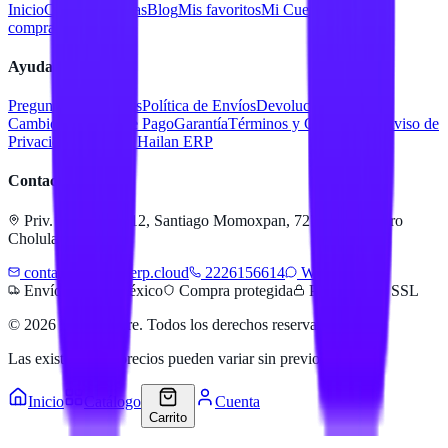
Inicio
Catálogo
Marcas
Blog
Mis favoritos
Mi Cuenta
Facturar
compra
Contacto
Ayuda
Preguntas Frecuentes
Política de Envíos
Devoluciones y
Cambios
Métodos de Pago
Garantía
Términos y Condiciones
Aviso de
Privacidad
Servicios Hailan ERP
Contacto
Priv. Alejandra 512, Santiago Momoxpan, 72775 San Pedro
Cholula, Pue.
contacto@hailanerp.cloud
2226156614
WhatsApp
Envíos a todo México
Compra protegida
Pago seguro SSL
©
2026
Hailan Store
. Todos los derechos reservados.
Las existencias y precios pueden variar sin previo aviso.
Inicio
Catálogo
Cuenta
Carrito