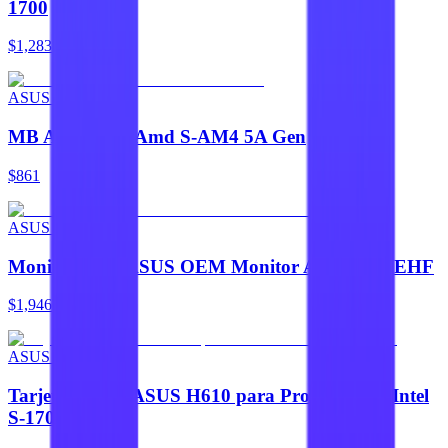
1700
$1,283
ASUS OEM
MB Asus A520 Amd S-AM4 5A Gen
$861
ASUS OEM
Monitor LED ASUS OEM Monitor Asus VZ27EHF
$1,946
ASUS OEM
Tarjeta Madre ASUS H610 para Procesadores Intel
S-1700