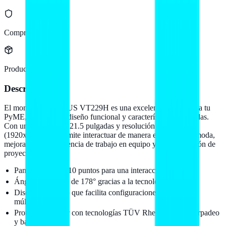
Compra protegida
Producto original
Descripción
El monitor táctil ASUS VT229H es una excelente opción para tu
PyME, gracias a su diseño funcional y características avanzadas.
Con una pantalla de 21.5 pulgadas y resolución Full HD
(1920x1080), te permite interactuar de manera eficiente y cómoda,
mejorando la experiencia de trabajo en equipo y la presentación de
proyectos.
Pantalla táctil de 10 puntos para una interacción fluida.
Ángulo de visión de 178° gracias a la tecnología IPS.
Diseño sin marco que facilita configuraciones de pantallas
múltiples.
Protección ocular con tecnologías TÜV Rheinland: sin parpadeo
y baja luz azul.