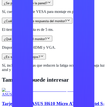
¿Se puede montar en la pared?
Sí, cuenta con soporte VESA para montaje en pared.
¿Cuál es el tiempo de respuesta del monitor?
El tiempo de respuesta es de 5 ms.
¿Qué puertos tiene el monitor?
Dispone de puertos HDMI y VGA.
¿Es seguro para los ojos?
Sí, incluye tecnologías que reducen la fatiga ocular, como la baja luz
azul y sin parpadeo.
También te puede interesar
ASUS OEM
Tarjeta Madre ASUS H610 Micro ATX para Intel S-