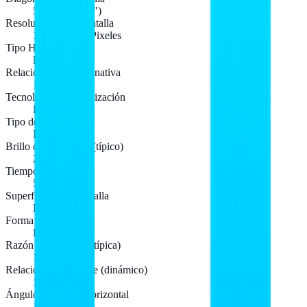
54,6 cm (21.5")
Resolución de la pantalla
1920 x 1080 Pixeles
Tipo HD
Full HD
Relación de aspecto nativa
16:9
Tecnología de visualización
LED
Tipo de pantalla
IPS
Brillo de la pantalla (típico)
250 cd / m²
Tiempo de respuesta
5 ms
Superficie de la pantalla
Brillo
Forma de la pantalla
Plana
Razón de contraste (típica)
1000:1
Relación de contraste (dinámico)
100000000:1
Ángulo de visión, horizontal
178°