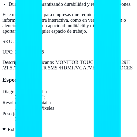
Dureza de 7H, garantizando durabilidad y resistencia a rayones.
Este monitor es ideal para empresas que requieren presentar
información de manera interactiva, como en ventas, educación o
atención al cliente. Su capacidad multitáctil y diseño elegante
aportan valor a cualquier espacio de trabajo.
SKU:
VT229H
UPC
:
192876058985
Descripción del fabricante:
MONITOR TOUCH ASUS VT229H
/21.5 /1920X1080 /TR 5MS /HDMI /VGA /VESA /ALTAVOCES
Especificaciones
Diagonal de la pantalla
54,6 cm (21.5")
Resolución de la pantalla
1920 x 1080 Pixeles
Peso (con soporte)
3,83 kg
Exhibición
19