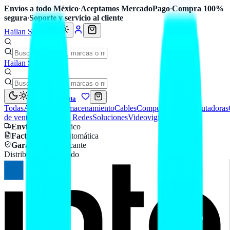
Envíos a todo México
·
Aceptamos MercadoPago
·
Compra 100%
segura
·
Soporte y servicio al cliente
Hailan Store
Hailan Store
Mi cuenta
Todas
Accesorios
Almacenamiento
Cables
Componentes
Computadoras
de venta
Seguridad y Redes
Soluciones
Videovigilancia
Envío
a todo México
Factura CFDI
automática
Garantía
de fabricante
Distribuidor autorizado