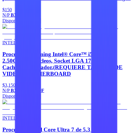
$150
N/P
BXTS10A
Disponible
Agregar
INTEL
Procesador Gaming Intel® Core™ i5-12400F
2.50GHz - 6 núcleos, Socket LGA 1700, 18 MB
Caché con disipador.(REQUIERE TARJETA DE
VIDEO. MOTHERBOARD
$3,150
N/P
BX8071512400F
Disponible
Agregar
INTEL
Procesador Intel Core Ultra 7 de 5.3 GHz - 20