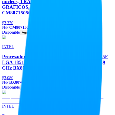
núcleos, TRAY SIN DISIPADOR, NECESITA
GRAFICOS, SIN CAJA.LGA 1700
CM8071505093011
$3,370
N/P
CM8071505093011
Disponible
Agregar
INTEL
Procesador Intel Core Ultra 5 para escritorio 225F
LGA 1851 - 10 cores (6P + 4E) Hasta 4.9 Ghz 4,9
GHz BX80768225F
$3,080
N/P
BX80768225F
Disponible
Agregar
INTEL