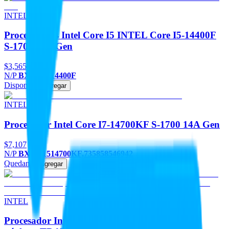
INTEL
Procesadores Intel Core I5 INTEL Core I5-14400F
S-1700 14A Gen
$3,565
N/P
BX8071514400F
Disponible
Agregar
INTEL
Procesador Intel Core I7-14700KF S-1700 14A Gen
$7,107
N/P
BX8071514700KF,735858546942
Quedan 2
Agregar
INTEL
Procesador Intel Core i5-14400F 2.50 Ghz - 10