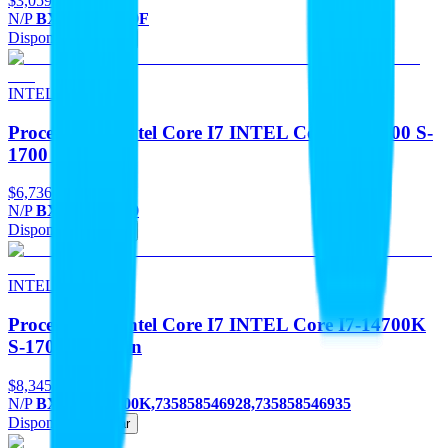
$3,059
N/P
BX8071512400F
Disponible
Agregar
INTEL
Procesadores Intel Core I7 INTEL Core I7-12700 S-
1700 12A Gen
$6,736
N/P
BX8071512700
Disponible
Agregar
INTEL
Procesadores Intel Core I7 INTEL Core I7-14700K
S-1700 14A Gen
$8,345
N/P
BX8071514700K,735858546928,735858546935
Disponible
Agregar