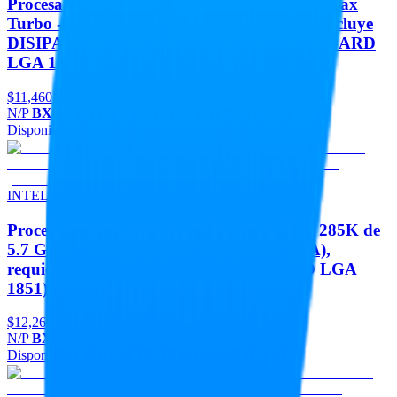
Procesador IntelCorei9-14900F de 5.8 GHz Max
Turbo - 24 Core, 32 Threads, 36Mb Cache incluye
DISIPADOR requiere Gráficos MOTHERBOARD
LGA 1700 Intel
$11,460
N/P
BX8071514900F
Disponible
Agregar
INTEL
Procesador Gaming Intel Core ULTRA 9 - 285K de
5.7 GHz Max Turbo - 24 Core, 36 Tops (IA),
requiere DISIPADOR (MOTHERBOARD LGA
1851) 24 núcleos
$12,260
N/P
BX80768285K
Disponible
Agregar