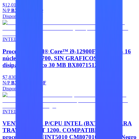
$12,010
N/P
BX8071514900
Disponible
Agregar
INTEL
Procesador Intel® Core™ i9-12900F 2.40 Ghz - 16
núcleos, LGA 1700, SIN GRAFICOS. Incluye
disipador térmico 30 MB BX8071512900F
$7,830
N/P
BX8071512900F
Disponible
Agregar
INTEL
VENTILADOR P/CPU INTEL (BXTS10A) PARA
TRAY SOCKET 1200. COMPATIBLE con
procesador CPUINT5010 CM8070104290806 Negro