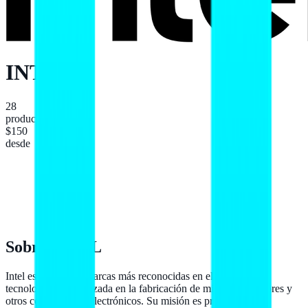
INTEL
28
productos
$150
desde
Sobre
INTEL
Intel es una de las marcas más reconocidas en el ámbito de la
tecnología, especializada en la fabricación de microprocesadores y
otros componentes electrónicos. Su misión es proporcionar