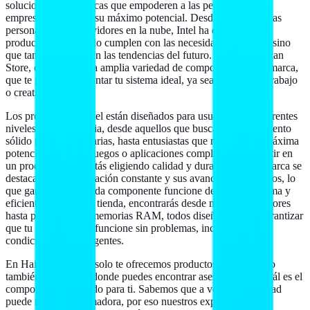
soluciones tecnológicas que empoderen a las personas y las
empresas a alcanzar su máximo potencial. Desde computadoras
personales hasta servidores en la nube, Intel ha desarrollado
productos que no solo cumplen con las necesidades actuales, sino
que también anticipan las tendencias del futuro. Aquí, en Hailan
Store, ofrecemos una amplia variedad de componentes de la marca,
que te permitirán montar tu sistema ideal, ya sea para juego, trabajo
o creatividad.
Los productos de Intel están diseñados para usuarios con diferentes
niveles de experiencia, desde aquellos que buscan un rendimiento
sólido para tareas diarias, hasta entusiastas que requieren la máxima
potencia para videojuegos o aplicaciones complejas. Al invertir en
un producto Intel, estás eligiendo calidad y durabilidad. La marca se
destaca por su innovación constante y sus avances tecnológicos, lo
que garantiza que cada componente funcione de manera óptima y
eficiente. En nuestra tienda, encontrarás desde microprocesadores
hasta placas base y memorias RAM, todos diseñados para garantizar
que tu computadora funcione sin problemas, incluso en las
condiciones más exigentes.
En Hailan Store, no solo te ofrecemos productos de Intel, sino
también un espacio donde puedes encontrar asesoría sobre cuál es el
componente adecuado para ti. Sabemos que a veces la variedad
puede resultar abrumadora, por eso nuestros expertos están