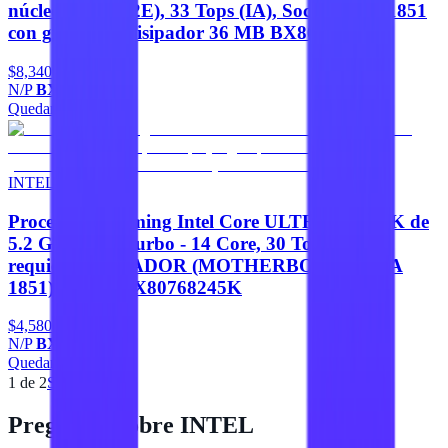
núcleos (8P + 12E), 33 Tops (IA), Socket LGA 1851
con gráficos y disipador 36 MB BX80768265
$8,340
N/P
BX80768265
Quedan 5
Agregar
INTEL
Procesador Gaming Intel Core ULTRA 5 - 245K de
5.2 GHz Max Turbo - 14 Core, 30 Tops (IA),
requiere DISIPADOR (MOTHERBOARD LGA
1851) 24 MB BX80768245K
$4,580
N/P
BX80768245K
Quedan 4
Agregar
1
de
2
Siguiente
Preguntas sobre
INTEL