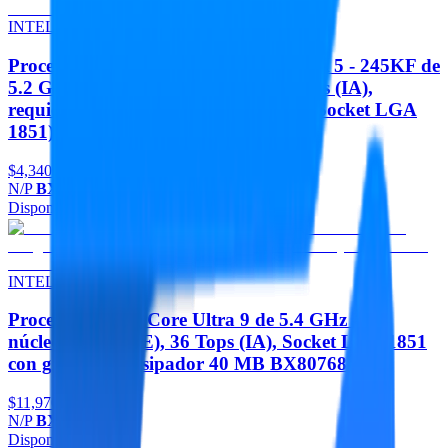
INTEL
Procesador Gaming Intel Core ULTRA 5 - 245KF de
5.2 GHz Max Turbo - 14 Core, 22 Tops (IA),
requiere GRÁFICOS - DISIPADOR (Socket LGA
1851) 24 MB
$4,340
N/P
BX80768245KF
Disponible
Agregar
INTEL
Procesador Intel Core Ultra 9 de 5.4 GHz - 24
núcleos (8P + 16E), 36 Tops (IA), Socket LGA 1851
con gráficos y disipador 40 MB BX80768285
$11,970
N/P
BX80768285
Disponible
Agregar