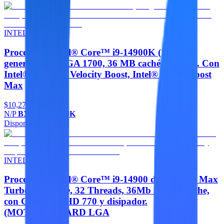
INTEL
Procesador Intel® Core™ i9-14900K (14.ª
generación) - LGA 1700, 36 MB caché, 32 hilos. Con
Intel® Thermal Velocity Boost, Intel® Turbo Boost
Max
$10,270
N/P
BX8071514900K
Disponible
Agregar
INTEL
Procesador Intel® Core™ i9-14900 de 5.8 GHz Max
Turbo - 24 Core, 32 Threads, 36Mb Smart Cache,
con Gráficos UHD 770 y disipador.
(MOTHERBOARD LGA