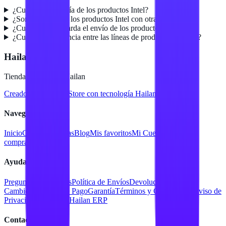
¿Cuál es la garantía de los productos Intel?
¿Son compatibles los productos Intel con otras marcas?
¿Cuánto tiempo tarda el envío de los productos?
¿Cuál es la diferencia entre las líneas de productos de Intel?
Hailan Store
Tienda en línea de Hailan
Creado para
Hailan Store
con tecnología Hailan ERP
Navegación
Inicio
Catálogo
Marcas
Blog
Mis favoritos
Mi Cuenta
Facturar
compra
Contacto
Ayuda
Preguntas Frecuentes
Política de Envíos
Devoluciones y
Cambios
Métodos de Pago
Garantía
Términos y Condiciones
Aviso de
Privacidad
Servicios Hailan ERP
Contacto