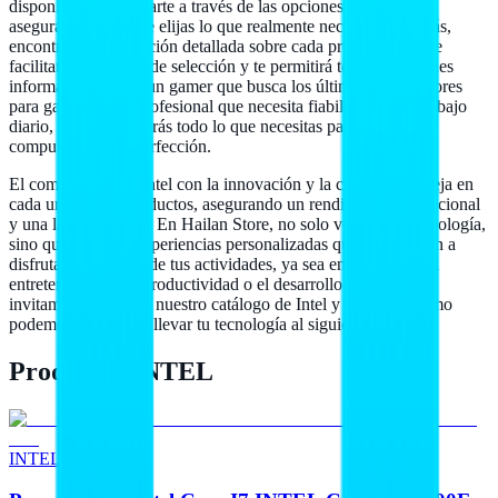
disponibles para guiarte a través de las opciones disponibles,
asegurándose de que elijas lo que realmente necesitas. Además,
encontrarás información detallada sobre cada producto, lo que
facilitará tu proceso de selección y te permitirá tomar decisiones
informadas. Si eres un gamer que busca los últimos procesadores
para gaming o un profesional que necesita fiabilidad en su trabajo
diario, aquí encontrarás todo lo que necesitas para equipar tu
computadora a la perfección.
El compromiso de Intel con la innovación y la calidad se refleja en
cada uno de sus productos, asegurando un rendimiento excepcional
y una larga vida útil. En Hailan Store, no solo vendemos tecnología,
sino que creamos experiencias personalizadas que te ayudarán a
disfrutar al máximo de tus actividades, ya sea en el campo del
entretenimiento, la productividad o el desarrollo creativo. Te
invitamos a explorar nuestro catálogo de Intel y descubrir cómo
podemos ayudarte a llevar tu tecnología al siguiente nivel.
Productos INTEL
INTEL