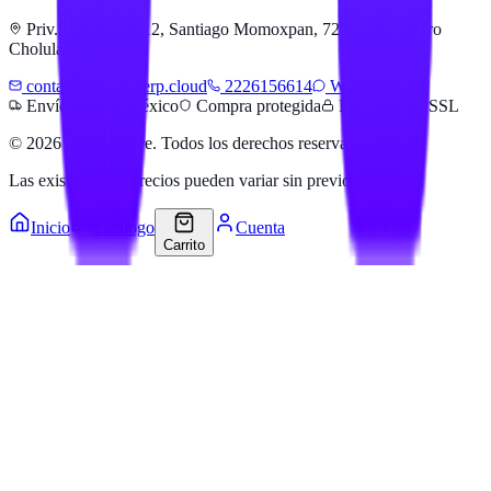
Priv. Alejandra 512, Santiago Momoxpan, 72775 San Pedro
Cholula, Pue.
contacto@hailanerp.cloud
2226156614
WhatsApp
Envíos a todo México
Compra protegida
Pago seguro SSL
©
2026
Hailan Store
. Todos los derechos reservados.
Las existencias y precios pueden variar sin previo aviso.
Inicio
Catálogo
Cuenta
Carrito