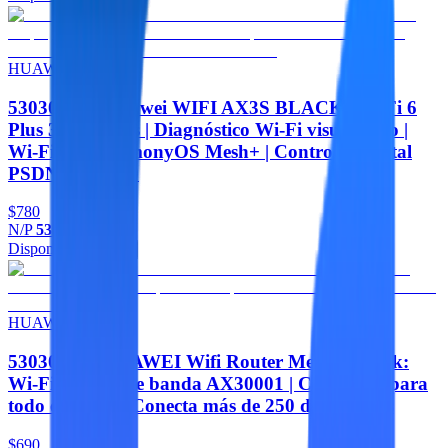
HUAWEI
53030DPQ Huawei WIFI AX3S BLACK: Wi-Fi 6
Plus 3000 Mbps | Diagnóstico Wi-Fi visualizado |
Wi-Fi con HarmonyOS Mesh+ | Control parental
PSDN-AX30-30
$780
N/P
53030DPQ
Disponible
Agregar
HUAWEI
53030EAP HUAWEI Wifi Router Mesh3 1 Pack:
Wi-Fi 6 de doble banda AX30001 | Cobertura para
todo el hogar | Conecta más de 250 dispositivos
$690