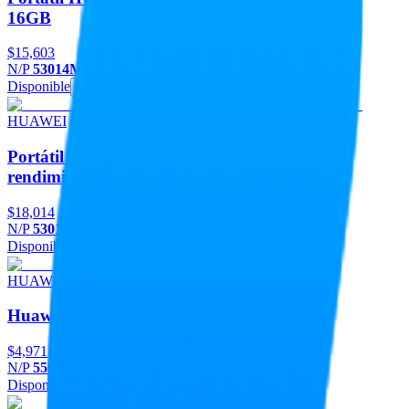
16GB
$15,603
N/P
53014MUD-DS
Disponible
Agregar
HUAWEI
Portátil HUAWEI MateBook D16 con potente
rendimiento
$18,014
N/P
53014MSJN-DS
Disponible
Agregar
HUAWEI
Huawei Smarwatch Gt 6 Color Black
$4,971
N/P
55020FUFN-DS
Disponible
Agregar