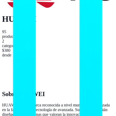
HUAWEI
95
productos
2
categorías
$380
desde
Sobre
HUAWEI
HUAWEI es una marca reconocida a nivel mundial, especializada
en la fabricación de tecnología de avanzada. Sus productos están
diseñados para personas que valoran la innovación y la