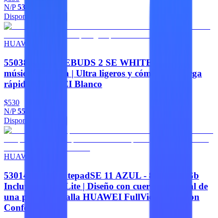
N/P
53030EAP
Disponible
Agregar
HUAWEI
55038818 FREEBUDS 2 SE WHITE. 40 h de
música continua | Ultra ligeros y cómodos | Carga
rápida HUAWEI Blanco
$530
N/P
55038818
Disponible
Agregar
HUAWEI
53014GYW MatepadSE 11 AZUL - 8Gb+128Gb
Incluye M-Pen Lite | Diseño con cuerpo de metal de
una pieza |Pantalla HUAWEI FullView de 11 con
Confort