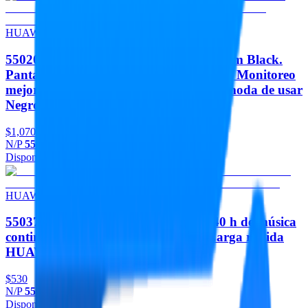
HUAWEI
55020GUQ HUAWEI Band 11 Aluminum Black.
Pantalla de alto brillo de 1.62 pulgadas | Monitoreo
mejorado del sueño | Ultradelgada y cómoda de usar
Negro
$1,070
N/P
55020GUQ
Disponible
Agregar
HUAWEI
55037015 FREEBUDS 2 SE BLUE. 40 h de música
continua | Ultra ligeros y cómodos | Carga rápida
HUAWEI ULC-CT010
$530
N/P
55037015
Disponible
Agregar