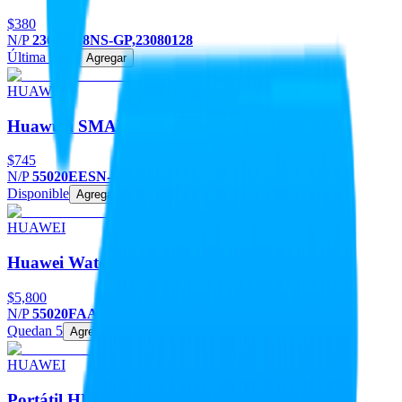
$380
N/P
23080128NS-GP,23080128
Última pieza
Agregar
HUAWEI
Huawuei SMART Band 10
$745
N/P
55020EESN-DS
Disponible
Agregar
HUAWEI
Huawei Watch Fit 4 Pro
$5,800
N/P
55020FAAN-DS
Quedan 5
Agregar
HUAWEI
Portátil HUAWEI MateBook D16 con Intel i5 y