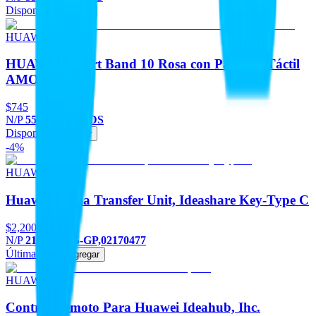
Disponible
Agregar
HUAWEI
HUAWEI Smart Band 10 Rosa con Pantalla Táctil
AMOLED
$745
N/P
55020EELN-DS
Disponible
Agregar
-4%
HUAWEI
Huawei Media Transfer Unit, Ideashare Key-Type C
$2,200
-4%
N/P
2170477NS-GP,02170477
Última pieza
Agregar
HUAWEI
Control Remoto Para Huawei Ideahub, Ihc.