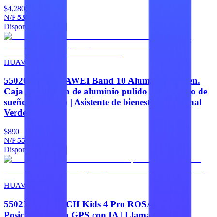
$4,280
N/P
53014GYW
Disponible
Agregar
HUAWEI
55020EKU HUAWEI Band 10 Aluminum Green.
Caja de aleación de aluminio pulido | Monitoreo de
sueño avanzado | Asistente de bienestar emocional
Verde
$890
N/P
55020EKU
Disponible
Agregar
HUAWEI
55027618 WATCH Kids 4 Pro ROSA |
Posicionamiento GPS con IA | Llamada de