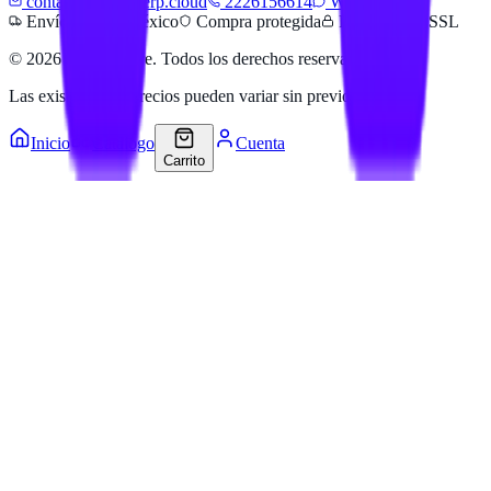
contacto@hailanerp.cloud
2226156614
WhatsApp
Envíos a todo México
Compra protegida
Pago seguro SSL
©
2026
Hailan Store
. Todos los derechos reservados.
Las existencias y precios pueden variar sin previo aviso.
Inicio
Catálogo
Cuenta
Carrito