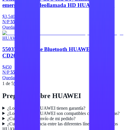
emergencia | Videollamada HD HUAWEI 1 GB
$3,540
N/P
55027618
Quedan 4
Agregar
HUAWEI
55037372 Mouse Bluetooth HUAWEI Wayne-
CD26SE Negro
$450
N/P
55037372
Quedan 4
Agregar
1
de
5
Siguiente
Preguntas sobre
HUAWEI
¿Los productos HUAWEI tienen garantía?
¿Los productos HUAWEI son compatibles con otras marcas?
¿Cuánto tarda el envío de mi pedido?
¿Cuál es la diferencia entre las diferentes líneas de productos
HUAWEI?