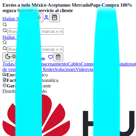
Envíos a todo México
·
Aceptamos MercadoPago
·
Compra 100%
segura
·
Soporte y servicio al cliente
Hailan Store
Hailan Store
Mi cuenta
Todas
Accesorios
Almacenamiento
Cables
Componentes
Computadoras
de venta
Seguridad y Redes
Soluciones
Videovigilancia
Envío
a todo México
Factura CFDI
automática
Garantía
de fabricante
Distribuidor autorizado