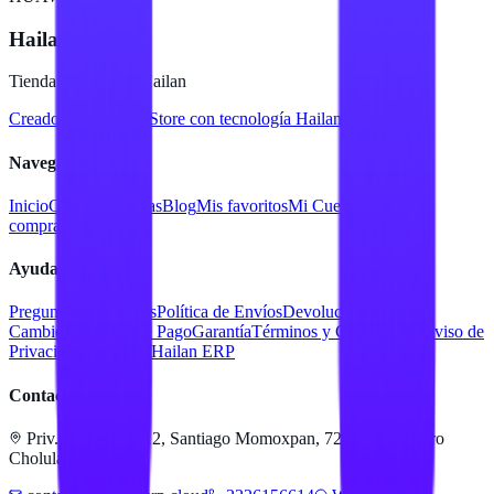
Hailan Store
Tienda en línea de Hailan
Creado para
Hailan Store
con tecnología Hailan ERP
Navegación
Inicio
Catálogo
Marcas
Blog
Mis favoritos
Mi Cuenta
Facturar
compra
Contacto
Ayuda
Preguntas Frecuentes
Política de Envíos
Devoluciones y
Cambios
Métodos de Pago
Garantía
Términos y Condiciones
Aviso de
Privacidad
Servicios Hailan ERP
Contacto
Priv. Alejandra 512, Santiago Momoxpan, 72775 San Pedro
Cholula, Pue.