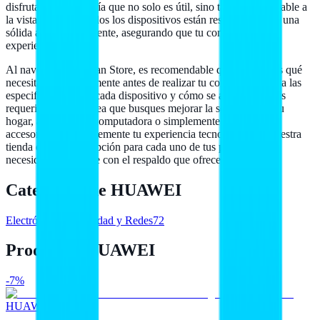
disfrutar de tecnología que no solo es útil, sino también agradable a
la vista. Además, todos los dispositivos están respaldados por una
sólida atención al cliente, asegurando que tu compra sea una
experiencia positiva.
Al navegar por Hailan Store, es recomendable que consideres qué
necesitas específicamente antes de realizar tu compra. Observa las
especificaciones de cada dispositivo y cómo se alinean con tus
requerimientos. Ya sea que busques mejorar la seguridad de tu
hogar, actualizar tu computadora o simplemente agregar un
accesorio que complemente tu experiencia tecnológica, en nuestra
tienda encontrarás opción para cada uno de tus proyectos y
necesidades, siempre con el respaldo que ofrece HUAWEI.
Categorías de
HUAWEI
Electrónica
13
Seguridad y Redes
72
Productos HUAWEI
-7%
HUAWEI