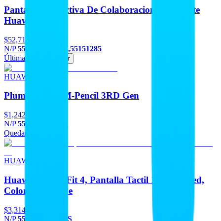
Pantalla Interactiva De Colaboracion Inteligente
Huawei Idea
$52,716
-7%
N/P
55151285N-DS,55151285
Última pieza
Agregar
HUAWEI
Pluma Optica M-Pencil 3RD Gen
$1,242
N/P
55037261N-DS
Quedan 4
Agregar
HUAWEI
Huawei Watch Fit 4, Pantalla Tactil 1.82 Amoled,
Color Blanco. Pe
$3,314
N/P
55020FAEN-DS