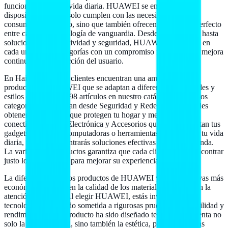
funcionalidad en su vida diaria. HUAWEI se enfoca en crear
dispositivos que no solo cumplen con las necesidades del
consumidor moderno, sino que también ofrecen un balance perfecto
entre calidad y tecnología de vanguardia. Desde smartphones hasta
soluciones de conectividad y seguridad, HUAWEI se destaca en
cada una de sus categorías con un compromiso firme hacia la mejora
continua y la satisfacción del usuario.
En Hailan Store, los clientes encuentran una amplia gama de
productos de HUAWEI que se adaptan a diferentes necesidades y
estilos de vida. Con 98 artículos en nuestro catálogo, ofrecemos
categorías que abarcan desde Seguridad y Redes, donde puedes
obtener dispositivos que protegen tu hogar y mejoran tu
conectividad, hasta Electrónica y Accesorios que complementan tus
gadgets. Si buscas computadoras o herramientas que faciliten tu vida
diaria, también encontrarás soluciones efectivas en nuestra tienda.
La variedad de productos garantiza que cada cliente pueda encontrar
justo lo que necesita para mejorar su experiencia digital.
La diferencia entre los productos de HUAWEI y las alternativas más
económicas se nota en la calidad de los materiales usados y en la
atención al detalle. Al elegir HUAWEI, estás invirtiendo en
tecnología que ha sido sometida a rigurosas pruebas de durabilidad y
rendimiento. Cada producto ha sido diseñado teniendo en cuenta no
solo la funcionalidad, sino también la estética, para que puedas