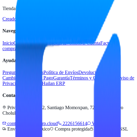
Tienda en línea de Hailan
Creado para
Hailan Store
con tecnología Hailan ERP
Navegación
Inicio
Catálogo
Marcas
Blog
Mis favoritos
Mi Cuenta
Facturar
compra
Contacto
Ayuda
Preguntas Frecuentes
Política de Envíos
Devoluciones y
Cambios
Métodos de Pago
Garantía
Términos y Condiciones
Aviso de
Privacidad
Servicios Hailan ERP
Contacto
Priv. Alejandra 512, Santiago Momoxpan, 72775 San Pedro
Cholula, Pue.
contacto@hailanerp.cloud
2226156614
WhatsApp
Envíos a todo México
Compra protegida
Pago seguro SSL