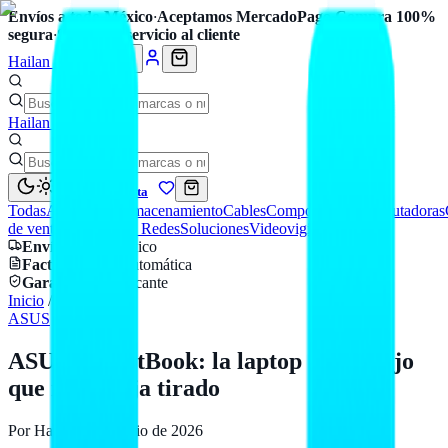
Envíos a todo México
·
Aceptamos MercadoPago
·
Compra 100%
segura
·
Soporte y servicio al cliente
Hailan Store
Hailan Store
Mi cuenta
Todas
Accesorios
Almacenamiento
Cables
Componentes
Computadoras
de venta
Seguridad y Redes
Soluciones
Videovigilancia
Envío
a todo México
Factura CFDI
automática
Garantía
de fabricante
Inicio
/
Blog
ASUS
ASUS ExpertBook: la laptop de trabajo
que no te deja tirado
Por
Hailan
·
3 de julio de 2026