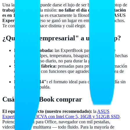
Una laptop personal puede darse el lujo de ser bonita. Una laptop de
trabajo
tiene una sola misión:
no fallar el día que la presentación
es en 10 minutos
. Esa es exactamente la filosofía de la línea
ASUS
ExpertBook
, y por eso se ganó un lugar en empresas y despachos.
Te contamos qué la hace distinta y cuál elegir.
¿Qué hace "empresarial" a una laptop?
Fiabilidad probada:
las ExpertBook pasan pruebas de
resistencia (golpes, temperatura, bisagras) porque están hechas
para años de uso diario, no para durar la garantía y ya.
Seguridad de fábrica:
pensadas para proteger la información
de tu negocio, con funciones que agradece cualquier área de
sistemas.
Ligeras y de 14":
el formato ideal para cargar todo el día sin
romperte la espalda.
Cuál ExpertBook comprar
El equilibrio perfecto (nuestro recomendado):
la
ASUS
ExpertBook P1403CVA con Intel Core 5, 16GB y 512GB SSD
.
Potencia de sobra para Office, navegador con mil pestañas,
videollamadas y multitarea — todo fluido. Para la mayoría de