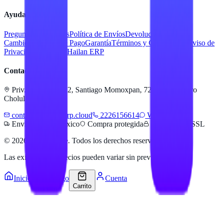
Ayuda
Preguntas Frecuentes
Política de Envíos
Devoluciones y
Cambios
Métodos de Pago
Garantía
Términos y Condiciones
Aviso de
Privacidad
Servicios Hailan ERP
Contacto
Priv. Alejandra 512, Santiago Momoxpan, 72775 San Pedro
Cholula, Pue.
contacto@hailanerp.cloud
2226156614
WhatsApp
Envíos a todo México
Compra protegida
Pago seguro SSL
©
2026
Hailan Store
. Todos los derechos reservados.
Las existencias y precios pueden variar sin previo aviso.
Inicio
Catálogo
Cuenta
Carrito