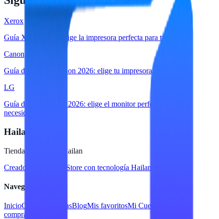
Sigue leyendo
Xerox
Guía Xerox 2026: elige la impresora perfecta para tu negocio
Canon
Guía de compra Canon 2026: elige tu impresora perfecta
LG
Guía de compra LG 2026: elige el monitor perfecto para tu
necesidad
Hailan Store
Tienda en línea de Hailan
Creado para
Hailan Store
con tecnología Hailan ERP
Navegación
Inicio
Catálogo
Marcas
Blog
Mis favoritos
Mi Cuenta
Facturar
compra
Contacto