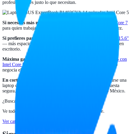
profesionales, es justo lo que necesitan.
Si necesitas más músculo:
la
ExpertBook P1403CVA con Core 7
para quien trabaja con archivos pesados o muchas apps a la vez.
Si prefieres pantalla grande:
la
ExpertBook P1503CVA de 15.6"
— más espacio visual para hojas de cálculo y trabajo cómodo en
escritorio.
Máxima gama empresarial:
la
ExpertBook Essential B5405 con
Intel Core Ultra
, con lo último en procesadores para quien no
negocia el rendimiento.
En corto:
si tu trabajo (o el de tu equipo) no puede permitirse una
laptop caprichosa, la línea
ASUS ExpertBook
es una apuesta
segura. Ve el catálogo
ASUS
completo con envío a todo México.
¿Buscas productos
ASUS
?
Ve todo el catálogo
ASUS
disponible en
Hailan Store
.
Ver catálogo
ASUS
→