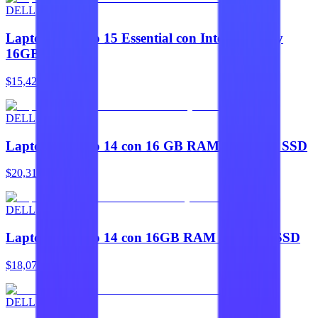
DELL
Laptop Dell Pro 15 Essential con Intel Core i5 y
16GB
$15,421
DELL
Laptop Dell Pro 14 con 16 GB RAM y 512 GB SSD
$20,318
DELL
Laptop Dell Pro 14 con 16GB RAM y 512GB SSD
$18,074
DELL