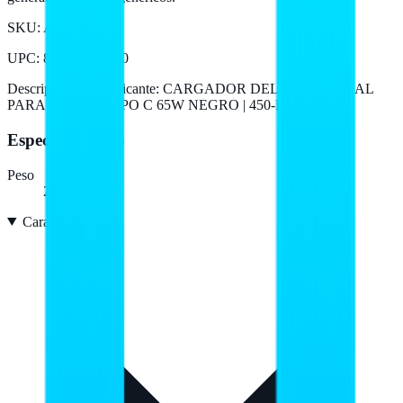
SKU:
AC-13485
UPC
:
884116475910
Descripción del fabricante:
CARGADOR DELL UNIVERSAL
PARA LAPTOP TIPO C 65W NEGRO | 450-BFWZ
Especificaciones
Peso
235 g
Características
7