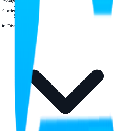
Voltaje de salida
20 V
Corriente de salida
5 A
Diseño
1