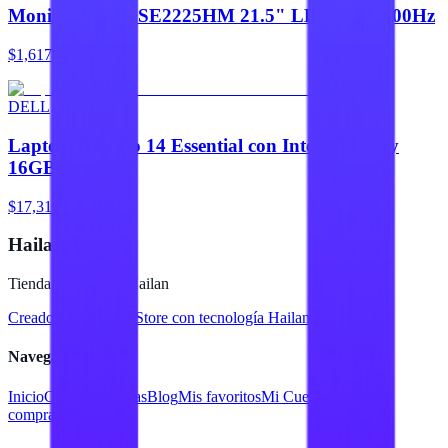
Monitor DELL SE2225HM 21.5" LED FHD 100Hz
$1,617
DELL
Laptop Dell Pro 14 Essential con Intel Core i5 y
16GB
$17,310
Hailan Store
Tienda en línea de Hailan
Creado para
Hailan Store
con tecnología Hailan ERP
Navegación
Inicio
Catálogo
Marcas
Blog
Mis favoritos
Mi Cuenta
Facturar
compra
Contacto