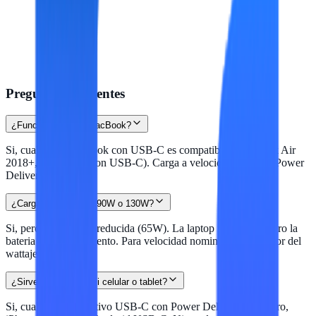
Preguntas frecuentes
¿Funciona con mi MacBook?
Si, cualquier MacBook con USB-C es compatible (MacBook Air
2018+, Pro 2016+ con USB-C). Carga a velocidad estandar Power
Delivery.
¿Carga mi laptop de 90W o 130W?
Si, pero a velocidad reducida (65W). La laptop funcionara pero la
bateria cargara mas lento. Para velocidad nominal usa cargador del
wattaje correcto.
¿Sirve para cargar mi celular o tablet?
Si, cualquier dispositivo USB-C con Power Delivery (iPad Pro,