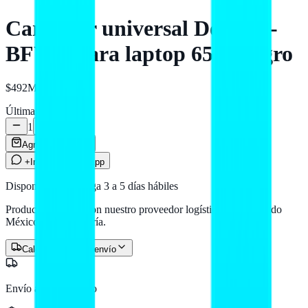
Cargador universal Dell 450-
BFWZ para laptop 65W negro
$492
MXN
Últimas
2
unidades
1
Agregar al carrito
+Info por WhatsApp
Disponible — entrega 3 a 5 días hábiles
Producto en stock con nuestro proveedor logístico. Llega a todo
México por paquetería.
Calcular costo de envío
Envío a todo México