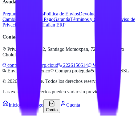
Ayuda
Preguntas Frecuentes
Política de Envíos
Devoluciones y
Cambios
Métodos de Pago
Garantía
Términos y Condiciones
Aviso de
Privacidad
Servicios Hailan ERP
Contacto
Priv. Alejandra 512, Santiago Momoxpan, 72775 San Pedro
Cholula, Pue.
contacto@hailanerp.cloud
2226156614
WhatsApp
Envíos a todo México
Compra protegida
Pago seguro SSL
©
2026
Hailan Store
. Todos los derechos reservados.
Las existencias y precios pueden variar sin previo aviso.
Inicio
Catálogo
Cuenta
Carrito