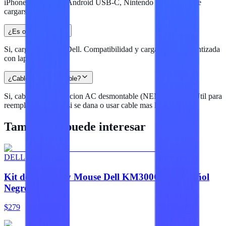
iPhone 15+, tablets Android USB-C, Nintendo Switch) puede
cargarse.
¿Es original Dell?
Si, cargador oficial Dell. Compatibilidad y carga optima garantizada
con laptops Dell.
¿Cable es desmontable?
Si, cable de alimentacion AC desmontable (NEMA 5-15P). Util para
reemplazar el cable si se dana o usar cable mas largo/corto.
También te puede interesar
DELL
Kit de Teclado y Mouse Dell KM300C en Español
Negro
$279