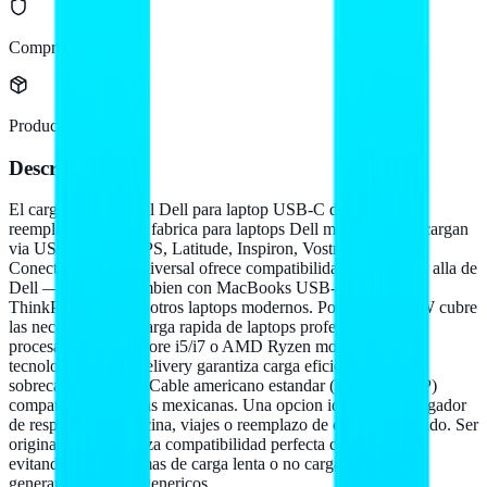
Compra protegida
Producto original
Descripción
El cargador universal Dell para laptop USB-C de 65W es el
reemplazo oficial de fabrica para laptops Dell modernas que cargan
via USB Tipo C (XPS, Latitude, Inspiron, Vostro, Dell Pro).
Conector USB-C universal ofrece compatibilidad amplia mas alla de
Dell — funciona tambien con MacBooks USB-C, Lenovo
ThinkPad USB-C y otros laptops modernos. Potencia de 65W cubre
las necesidades de carga rapida de laptops profesionales con
procesadores Intel Core i5/i7 o AMD Ryzen modernos. La
tecnologia Power Delivery garantiza carga eficiente sin
sobrecalentamiento. Cable americano estandar (NEMA 5-15P)
compatible con tomas mexicanas. Una opcion ideal como cargador
de respaldo para oficina, viajes o reemplazo de cargador danado. Ser
original Dell garantiza compatibilidad perfecta con tu laptop,
evitando los problemas de carga lenta o no carga que pueden
generar cargadores genericos.