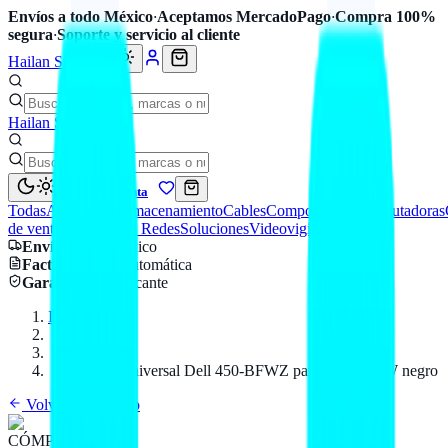
Envíos a todo México
·
Aceptamos MercadoPago
·
Compra 100%
segura
·
Soporte y servicio al cliente
Hailan Store
Hailan Store
Mi cuenta
Todas
Accesorios
Almacenamiento
Cables
Componentes
Computadoras
de venta
Seguridad y Redes
Soluciones
Videovigilancia
Envío
a todo México
Factura CFDI
automática
Garantía
de fabricante
Inicio
Catálogo
DELL
Cargador universal Dell 450-BFWZ para laptop 65W negro
Volver al catálogo
CÓMPUTO
DELL